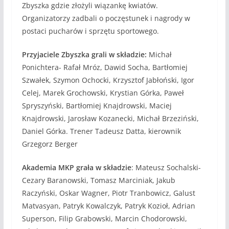
Zbyszka gdzie złożyli wiązankę kwiatów.
Organizatorzy zadbali o poczęstunek i nagrody w
postaci pucharów i sprzętu sportowego.
Przyjaciele Zbyszka grali w składzie:
Michał
Ponichtera- Rafał Mróz, Dawid Socha, Bartłomiej
Szwałek, Szymon Ochocki, Krzysztof Jabłoński, Igor
Celej, Marek Grochowski, Krystian Górka, Paweł
Spryszyński, Bartłomiej Knajdrowski, Maciej
Knajdrowski, Jarosław Kozanecki, Michał Brzeziński,
Daniel Górka. Trener Tadeusz Datta, kierownik
Grzegorz Berger
Akademia MKP grała w składzie
: Mateusz Sochalski-
Cezary Baranowski, Tomasz Marciniak, Jakub
Raczyński, Oskar Wagner, Piotr Tranbowicz, Galust
Matvasyan, Patryk Kowalczyk, Patryk Kozioł, Adrian
Superson, Filip Grabowski, Marcin Chodorowski,