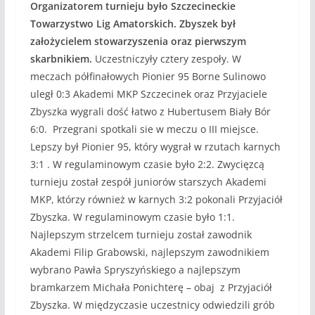
Organizatorem turnieju było Szczecineckie
Towarzystwo Lig Amatorskich. Zbyszek był
założycielem stowarzyszenia oraz pierwszym
skarbnikiem.
Uczestniczyły cztery zespoły. W
meczach półfinałowych Pionier 95 Borne Sulinowo
uległ 0:3 Akademi MKP Szczecinek oraz Przyjaciele
Zbyszka wygrali dość łatwo z Hubertusem Biały Bór
6:0. Przegrani spotkali sie w meczu o III miejsce.
Lepszy był Pionier 95, który wygrał w rzutach karnych
3:1 . W regulaminowym czasie było 2:2. Zwycięzcą
turnieju został zespół juniorów starszych Akademi
MKP, którzy również w karnych 3:2 pokonali Przyjaciół
Zbyszka. W regulaminowym czasie było 1:1.
Najlepszym strzelcem turnieju został zawodnik
Akademi Filip Grabowski, najlepszym zawodnikiem
wybrano Pawła Spryszyńskiego a najlepszym
bramkarzem Michała Ponichterę – obaj z Przyjaciół
Zbyszka. W międzyczasie uczestnicy odwiedzili grób