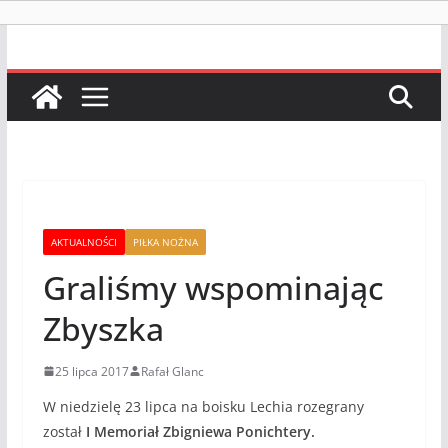
AKTUALNOŚCI
PIŁKA NOŻNA
Graliśmy wspominając
Zbyszka
25 lipca 2017
Rafał Glanc
W niedzielę 23 lipca na boisku Lechia rozegrany
został
I Memoriał Zbigniewa Ponichtery.