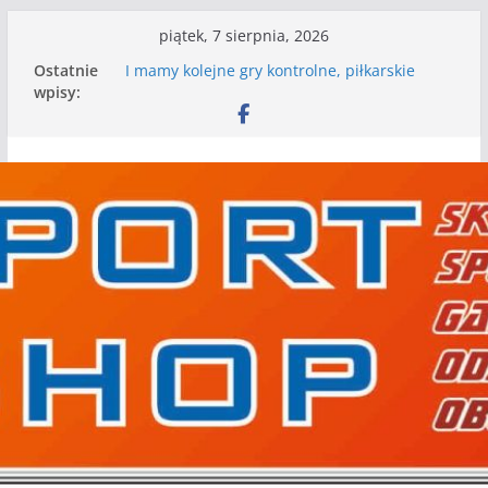
Przejdź
piątek, 7 sierpnia, 2026
WKS wygrywa pierwszą edycję Ligi Szóstek w
do
Ostatnie
Gwdzie Wielkiej
treści
wpisy:
I mamy kolejne gry kontrolne, piłkarskie
granie przed nami
Mecz o wygraną w I Edycji Lidze Szóstek Piłki
Nożnej
Nasze piłkarskie zespoły w toku przygotowań
do sezonu. Kolejne gry kontrolne przed nimi
Kolejne gry kontrolne naszych piłkarskich
zespołów za nami