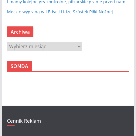
I mamy kolejne gry kontrolne, piłkarskie granie przed nami
Mecz o wygraną w I Edycji Lidze Szóstek Piłki Nożnej
Archiwa
A
r
c
SONDA
h
i
w
a
Cennik Reklam