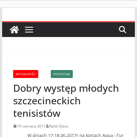
AKTUALNOŚCI
INNE
POZOSTAŁE
Dobry występ młodych
szczecineckich
tenisistów
19 czerwca 2017
Rafał Glanc
W dniach 17-18.06.2017r na kortach Aqua –Tur