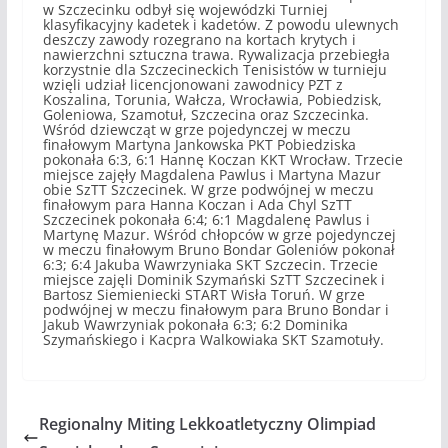
w Szczecinku odbył się wojewódzki Turniej
klasyfikacyjny kadetek i kadetów. Z powodu ulewnych
deszczy zawody rozegrano na kortach krytych i
nawierzchni sztuczna trawa. Rywalizacja przebiegła
korzystnie dla Szczecineckich Tenisistów w turnieju
wzięli udział licencjonowani zawodnicy PZT z
Koszalina, Torunia, Wałcza, Wrocławia, Pobiedzisk,
Goleniowa, Szamotuł, Szczecina oraz Szczecinka.
Wśród dziewcząt w grze pojedynczej w meczu
finałowym Martyna Jankowska PKT Pobiedziska
pokonała 6:3, 6:1 Hannę Koczan KKT Wrocław. Trzecie
miejsce zajęły Magdalena Pawlus i Martyna Mazur
obie SzTT Szczecinek. W grze podwójnej w meczu
finałowym para Hanna Koczan i Ada Chyl SzTT
Szczecinek pokonała 6:4; 6:1 Magdalenę Pawlus i
Martynę Mazur. Wśród chłopców w grze pojedynczej
w meczu finałowym Bruno Bondar Goleniów pokonał
6:3; 6:4 Jakuba Wawrzyniaka SKT Szczecin. Trzecie
miejsce zajęli Dominik Szymański SzTT Szczecinek i
Bartosz Siemieniecki START Wisła Toruń. W grze
podwójnej w meczu finałowym para Bruno Bondar i
Jakub Wawrzyniak pokonała 6:3; 6:2 Dominika
Szymańskiego i Kacpra Walkowiaka SKT Szamotuły.
Regionalny Miting Lekkoatletyczny Olimpiad