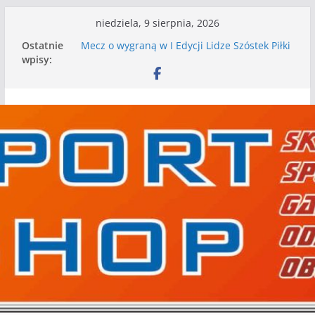
Przejdź
niedziela, 9 sierpnia, 2026
do
Ostatnie
Mecz o wygraną w I Edycji Lidze Szóstek Piłki
treści
wpisy:
Nożnej
Nasze piłkarskie zespoły w toku przygotowań
do sezonu. Kolejne gry kontrolne przed nimi
Kolejne gry kontrolne naszych piłkarskich
zespołów za nami
WKS wygrywa pierwszą edycję Ligi Szóstek w
Gwdzie Wielkiej
I mamy kolejne gry kontrolne, piłkarskie
granie przed nami