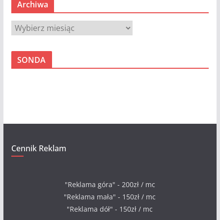
Archiwa
A
r
c
SONDA
h
i
w
a
Cennik Reklam
"Reklama góra" - 200zł / mc
"Reklama mała" - 150zł / mc
"Reklama dół" - 150zł / mc