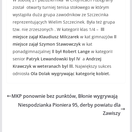
został otwarty turniej tenisa stołowego w którym
wystąpiła duża grupa zawodnikow ze Szczecinka
reprezentujących Wielim Szczecinek. Była też grupa
tzw. nie zrzeszonych . W kategoriI klas 1/4 –
lll
miejsce zajął Klaudiusz Milczarek
w kat gimnazjów
ll
miejsce zajął Szymon Stawowczyk
w kat
ponadgimnazjalnej
ll był Robert Lange
w kategoriI
senior
Patryk Lewandowski byl lV
a
Andrzej
Krawczyk w weteranach byl lll.
Największy sukces
odniosła
Ola Dolak wygrywając kategorię kobiet.
MKP ponownie bez punktów, Błonie wygrywają
Niespodzianka Pioniera 95, derby powiatu dla
Zawiszy