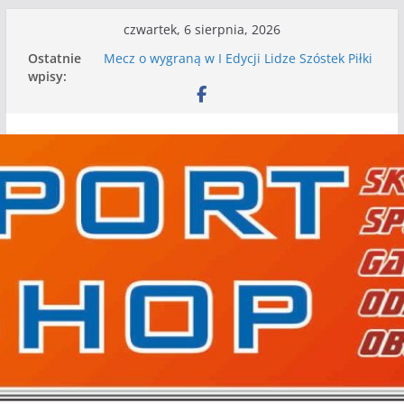
Przejdź
czwartek, 6 sierpnia, 2026
do
Ostatnie
Mecz o wygraną w I Edycji Lidze Szóstek Piłki
treści
wpisy:
Nożnej
Nasze piłkarskie zespoły w toku przygotowań
do sezonu. Kolejne gry kontrolne przed nimi
Kolejne gry kontrolne naszych piłkarskich
zespołów za nami
WKS wygrywa pierwszą edycję Ligi Szóstek w
Gwdzie Wielkiej
I mamy kolejne gry kontrolne, piłkarskie
granie przed nami