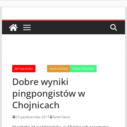
AKTUALNOŚCI
INNE
PIŁKA NOŻNA
TENIS STOŁOWY
Dobre wyniki
pingpongistów w
Chojnicach
23 października 2017
Rafał Glanc
W sobotę 21 października w Chojnicach rozegrany