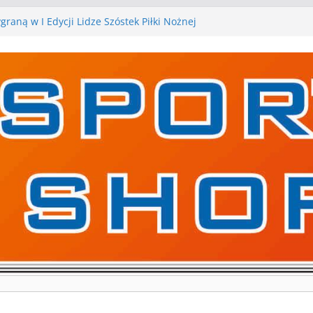
raną w I Edycji Lidze Szóstek Piłki Nożnej
karskie zespoły w toku przygotowań do sezonu.
ry kontrolne przed nimi
ry kontrolne naszych piłkarskich zespołów za nami
wa pierwszą edycję Ligi Szóstek w Gwdzie
ejne gry kontrolne, piłkarskie granie przed nami