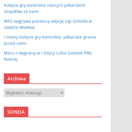
Kolejne gry kontrolne naszych piłkarskich
zespołów za nami
WKS wygrywa pierwszą edycję Ligi Szóstek w
Gwdzie Wielkiej
I mamy kolejne gry kontrolne, piłkarskie granie
przed nami
Mecz o wygraną w I Edycji Lidze Szóstek Piłki
Nożnej
Archiwa
A
r
c
SONDA
h
i
w