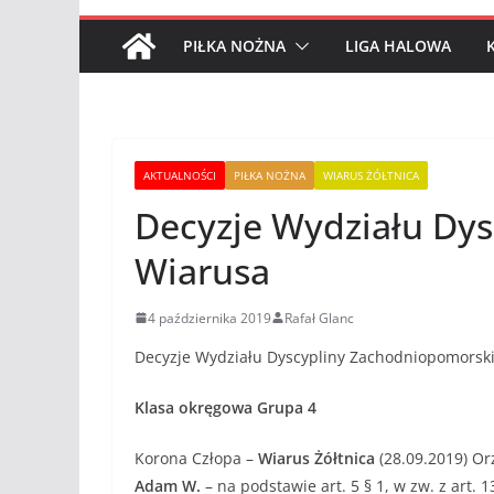
PIŁKA NOŻNA
LIGA HALOWA
AKTUALNOŚCI
PIŁKA NOŻNA
WIARUS ŻÓŁTNICA
Decyzje Wydziału Dys
Wiarusa
4 października 2019
Rafał Glanc
Decyzje Wydziału Dyscypliny Zachodniopomorskie
Klasa okręgowa Grupa 4
Korona Człopa –
Wiarus Żółtnica
(28.09.2019) Or
Adam W.
– na podstawie art. 5 § 1, w zw. z art. 1