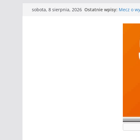
Przejdź
Ostatnie wpisy:
Mecz o wyg
sobota, 8 sierpnia, 2026
do
Nasze pił
Kolejne g
treści
Kolejne g
WKS wygry
Wielkiej
I mamy kol