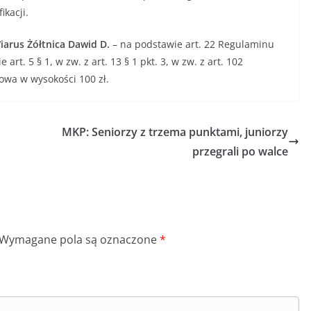
kacji.
iarus Żółtnica Dawid D.
– na podstawie art. 22 Regulaminu
t. 5 § 1, w zw. z art. 13 § 1 pkt. 3, w zw. z art. 102
owa w wysokości 100 zł.
MKP: Seniorzy z trzema punktami, juniorzy
przegrali po walce
Wymagane pola są oznaczone
*