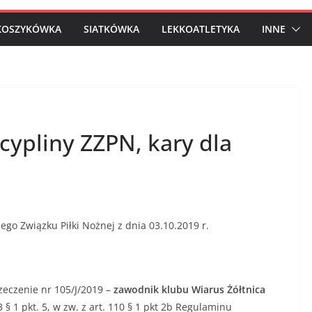
KOSZYKÓWKA
SIATKÓWKA
LEKKOATLETYKA
INNE
cypliny ZZPN, kary dla
go Związku Piłki Nożnej z dnia 03.10.2019 r.
zeczenie nr 105/J/2019 –
zawodnik klubu Wiarus Żółtnica
3 § 1 pkt. 5, w zw. z art. 110 § 1 pkt 2b Regulaminu