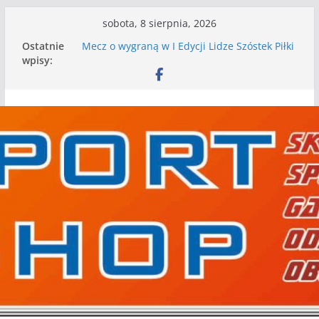
Przejdź
sobota, 8 sierpnia, 2026
do
Ostatnie
Mecz o wygraną w I Edycji Lidze Szóstek Piłki
treści
wpisy:
Nożnej
Nasze piłkarskie zespoły w toku przygotowań
do sezonu. Kolejne gry kontrolne przed nimi
Kolejne gry kontrolne naszych piłkarskich
zespołów za nami
WKS wygrywa pierwszą edycję Ligi Szóstek w
Gwdzie Wielkiej
I mamy kolejne gry kontrolne, piłkarskie
granie przed nami