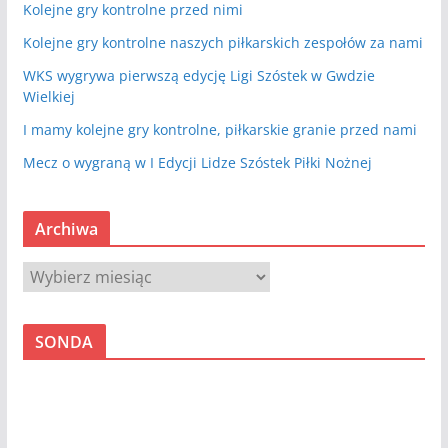
Kolejne gry kontrolne przed nimi
Kolejne gry kontrolne naszych piłkarskich zespołów za nami
WKS wygrywa pierwszą edycję Ligi Szóstek w Gwdzie
Wielkiej
I mamy kolejne gry kontrolne, piłkarskie granie przed nami
Mecz o wygraną w I Edycji Lidze Szóstek Piłki Nożnej
Archiwa
A
r
c
SONDA
h
i
w
a