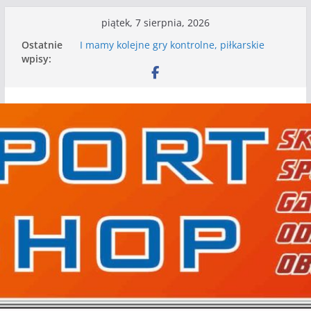
Przejdź
piątek, 7 sierpnia, 2026
do
Ostatnie
I mamy kolejne gry kontrolne, piłkarskie
treści
wpisy:
granie przed nami
Mecz o wygraną w I Edycji Lidze Szóstek Piłki
Nożnej
Nasze piłkarskie zespoły w toku przygotowań
do sezonu. Kolejne gry kontrolne przed nimi
Kolejne gry kontrolne naszych piłkarskich
zespołów za nami
WKS wygrywa pierwszą edycję Ligi Szóstek w
Gwdzie Wielkiej