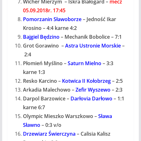
Wicher Mierzym – Iskra Białogard –
mecz
05.09.2018r. 17:45
Pomorzanin Sławoborze
– Jedność Ikar
Krosino – 4:4 karne 4:2
Bajgiel Będzino
– Mechanik Bobolice – 7:1
Grot Gorawino –
Astra Ustronie Morskie
–
2:4
Płomień Myślino –
Saturn Mielno
– 3:3
karne 1:3
Resko Karcino –
Kotwica II Kołobrzeg
– 2:5
Arkadia Malechowo –
Zefir Wyszewo
– 2:3
Darpol Barzowice –
Darłovia Darłowo
– 1:1
karne 6:7
Olympic Mieszko Warszkowo –
Sława
Sławno
– 0:3 v/o
Drzewiarz Świerczyna
– Calisia Kalisz