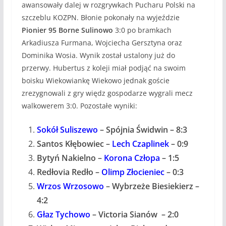
awansowały dalej w rozgrywkach Pucharu Polski na
szczeblu KOZPN. Błonie pokonały na wyjeździe
Pionier 95 Borne Sulinowo
3:0 po bramkach
Arkadiusza Furmana, Wojciecha Gersztyna oraz
Dominika Wosia. Wynik został ustalony już do
przerwy. Hubertus z koleji miał podjąć na swoim
boisku Wiekowiankę Wiekowo jednak goście
zrezygnowali z gry więdz gospodarze wygrali mecz
walkowerem 3:0. Pozostałe wyniki:
Sokół Suliszewo
– Spójnia Świdwin – 8:3
Santos Kłębowiec –
Lech Czaplinek
– 0:9
Bytyń Nakielno –
Korona Człopa
– 1:5
Redłovia Redło –
Olimp Złocieniec
– 0:3
Wrzos Wrzosowo
– Wybrzeże Biesiekierz –
4:2
Głaz Tychowo
– Victoria Sianów – 2:0