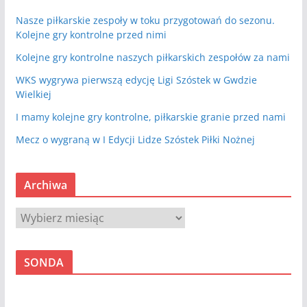
Nasze piłkarskie zespoły w toku przygotowań do sezonu.
Kolejne gry kontrolne przed nimi
Kolejne gry kontrolne naszych piłkarskich zespołów za nami
WKS wygrywa pierwszą edycję Ligi Szóstek w Gwdzie
Wielkiej
I mamy kolejne gry kontrolne, piłkarskie granie przed nami
Mecz o wygraną w I Edycji Lidze Szóstek Piłki Nożnej
Archiwa
A
r
c
SONDA
h
i
w