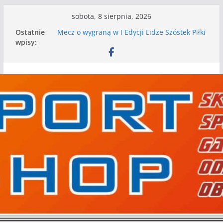
Przejdź
sobota, 8 sierpnia, 2026
do
Ostatnie
Mecz o wygraną w I Edycji Lidze Szóstek Piłki
treści
wpisy:
Nożnej
Nasze piłkarskie zespoły w toku przygotowań
do sezonu. Kolejne gry kontrolne przed nimi
Kolejne gry kontrolne naszych piłkarskich
zespołów za nami
WKS wygrywa pierwszą edycję Ligi Szóstek w
Gwdzie Wielkiej
I mamy kolejne gry kontrolne, piłkarskie
granie przed nami