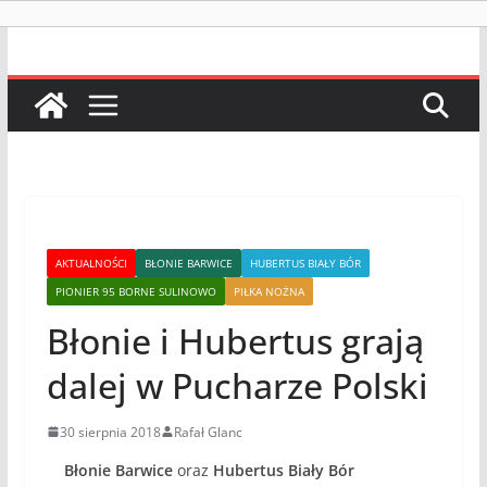
AKTUALNOŚCI
BŁONIE BARWICE
HUBERTUS BIAŁY BÓR
PIONIER 95 BORNE SULINOWO
PIŁKA NOŻNA
Błonie i Hubertus grają
dalej w Pucharze Polski
30 sierpnia 2018
Rafał Glanc
Błonie Barwice
oraz
Hubertus Biały Bór