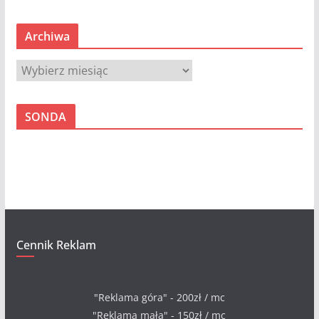
Archiwa
A
r
c
SONDA
h
i
w
a
Cennik Reklam
"Reklama góra" - 200zł / mc
"Reklama mała" - 150zł / mc