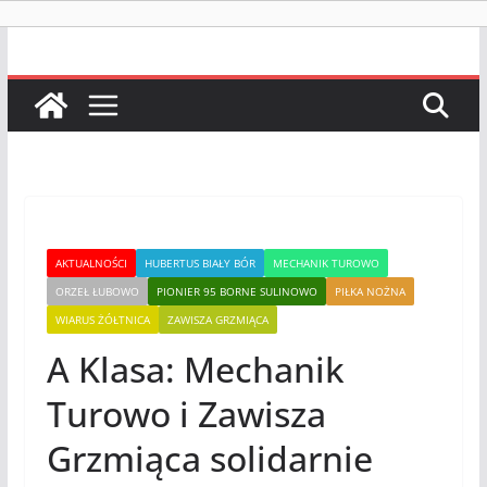
AKTUALNOŚCI
HUBERTUS BIAŁY BÓR
MECHANIK TUROWO
ORZEŁ ŁUBOWO
PIONIER 95 BORNE SULINOWO
PIŁKA NOŻNA
WIARUS ŻÓŁTNICA
ZAWISZA GRZMIĄCA
A Klasa: Mechanik
Turowo i Zawisza
Grzmiąca solidarnie