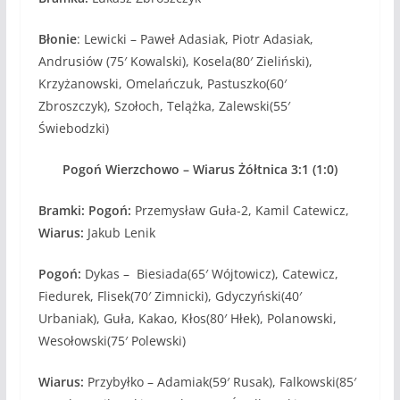
Błonie
: Lewicki – Paweł Adasiak, Piotr Adasiak,
Andrusiów (75′ Kowalski), Kosela(80′ Zieliński),
Krzyżanowski, Omelańczuk, Pastuszko(60′
Zbroszczyk), Szołoch, Telążka, Zalewski(55′
Świebodzki)
Pogoń Wierzchowo – Wiarus Żółtnica 3:1 (1:0)
Bramki: Pogoń:
Przemysław Guła-2, Kamil Catewicz,
Wiarus:
Jakub Lenik
Pogoń:
Dykas – Biesiada(65′ Wójtowicz), Catewicz,
Fiedurek, Flisek(70′ Zimnicki), Gdyczyński(40′
Urbaniak), Guła, Kakao, Kłos(80′ Hłek), Polanowski,
Wesołowski(75′ Polewski)
Wiarus:
Przybyłko – Adamiak(59′ Rusak), Falkowski(85′