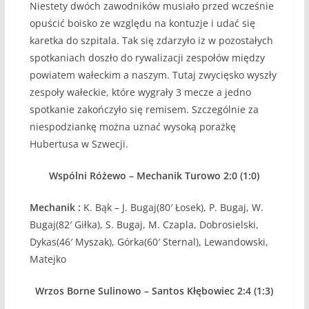
Niestety dwóch zawodników musiało przed wcześnie
opuścić boisko ze względu na kontuzje i udać się
karetka do szpitala. Tak się zdarzyło iz w pozostałych
spotkaniach doszło do rywalizacji zespołów między
powiatem wałeckim a naszym. Tutaj zwycięsko wyszły
zespoły wałeckie, które wygrały 3 mecze a jedno
spotkanie zakończyło się remisem. Szczególnie za
niespodziankę można uznać wysoką porażkę
Hubertusa w Szwecji.
Wspólni Różewo – Mechanik Turowo 2:0 (1:0)
Mechanik :
K. Bąk – J. Bugaj(80′ Łosek), P. Bugaj, W.
Bugaj(82′ Giłka), S. Bugaj, M. Czapla, Dobrosielski,
Dykas(46′ Myszak), Górka(60′ Sternal), Lewandowski,
Matejko
Wrzos Borne Sulinowo – Santos Kłębowiec 2:4 (1:3)