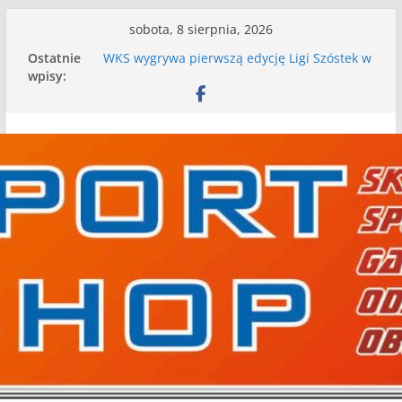
Przejdź
sobota, 8 sierpnia, 2026
do
Ostatnie
WKS wygrywa pierwszą edycję Ligi Szóstek w
treści
wpisy:
Gwdzie Wielkiej
I mamy kolejne gry kontrolne, piłkarskie
granie przed nami
Mecz o wygraną w I Edycji Lidze Szóstek Piłki
Nożnej
Nasze piłkarskie zespoły w toku przygotowań
do sezonu. Kolejne gry kontrolne przed nimi
Kolejne gry kontrolne naszych piłkarskich
zespołów za nami