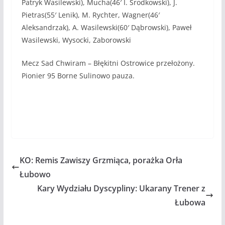
Patryk Wasilewski), Mucha(46′ I. Środkowski), J.
Pietras(55′ Lenik), M. Rychter, Wagner(46′
Aleksandrzak), A. Wasilewski(60′ Dąbrowski), Paweł
Wasilewski, Wysocki, Zaborowski
Mecz Sad Chwiram – Błękitni Ostrowice przełożony.
Pionier 95 Borne Sulinowo pauza.
KO: Remis Zawiszy Grzmiąca, porażka Orła
Łubowo
Kary Wydziału Dyscypliny: Ukarany Trener z
Łubowa