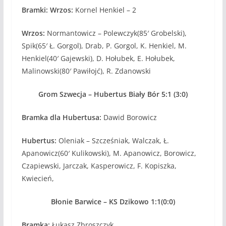
Bramki: Wrzos:
Kornel Henkiel – 2
Wrzos:
Normantowicz – Polewczyk(85′ Grobelski),
Spik(65′ Ł. Gorgol), Drab, P. Gorgol, K. Henkiel, M.
Henkiel(40′ Gajewski), D. Hołubek, E. Hołubek,
Malinowski(80′ Pawiłojć), R. Zdanowski
Grom Szwecja – Hubertus Biały Bór 5:1 (3:0)
Bramka dla Hubertusa:
Dawid Borowicz
Hubertus:
Oleniak – Szcześniak, Walczak, Ł.
Apanowicz(60′ Kulikowski), M. Apanowicz, Borowicz,
Czapiewski, Jarczak, Kasperowicz, F. Kopiszka,
Kwiecień,
Błonie Barwice – KS Dzikowo 1:1(0:0)
Bramka:
Łukasz Zbroszczyk