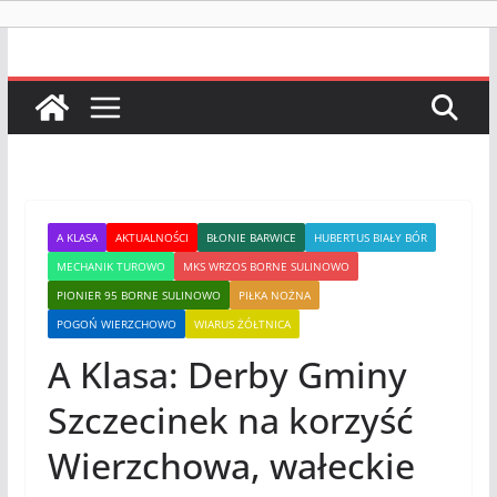
A KLASA
AKTUALNOŚCI
BŁONIE BARWICE
HUBERTUS BIAŁY BÓR
MECHANIK TUROWO
MKS WRZOS BORNE SULINOWO
PIONIER 95 BORNE SULINOWO
PIŁKA NOŻNA
POGOŃ WIERZCHOWO
WIARUS ŻÓŁTNICA
A Klasa: Derby Gminy
Szczecinek na korzyść
Wierzchowa, wałeckie