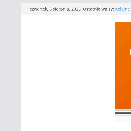
Przejdź
Ostatnie wpisy:
Kolejne 
czwartek, 6 sierpnia, 2026
do
Kolejne
WKS wyg
treści
Wielkiej
I mamy 
Mecz o w