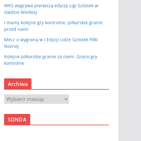
WKS wygrywa pierwszą edycję Ligi Szóstek w
Gwdzie Wielkiej
I mamy kolejne gry kontrolne, piłkarskie granie
przed nami
Mecz o wygraną w I Edycji Lidze Szóstek Piłki
Nożnej
Kolejne piłkarskie granie za nami. Grano gry
kontrolne
Archiwa
A
r
c
SONDA
h
i
w