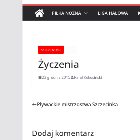
PIŁKA NOŻNA
LIGA HALOWA
AKTUALNOŚCI
INNE
Życzenia
23 grudnia 2015
Rafał Kokosiński
Pływackie mistrzostwa Szczecinka
Dodaj komentarz