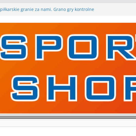
piłkarskie granie za nami. Grano gry kontrolne
 gry kontrolne naszych piłkarskich zespołów za nami
rywa pierwszą edycję Ligi Szóstek w Gwdzie
kolejne gry kontrolne, piłkarskie granie przed nami
ygraną w I Edycji Lidze Szóstek Piłki Nożnej