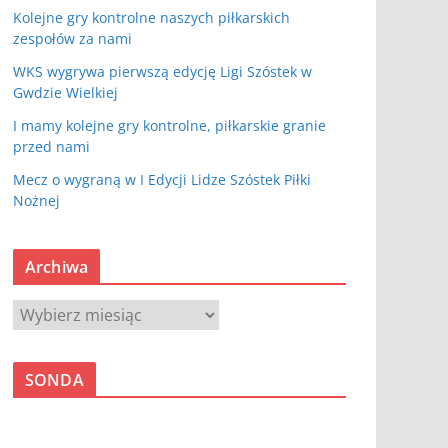
Kolejne gry kontrolne naszych piłkarskich
zespołów za nami
WKS wygrywa pierwszą edycję Ligi Szóstek w
Gwdzie Wielkiej
I mamy kolejne gry kontrolne, piłkarskie granie
przed nami
Mecz o wygraną w I Edycji Lidze Szóstek Piłki
Nożnej
Archiwa
A
r
c
SONDA
h
i
w