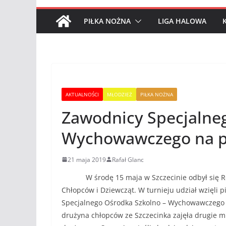
PIŁKA NOŻNA
LIGA HALOWA
AKTUALNOŚCI
MŁODZIEŻ
PIŁKA NOŻNA
Zawodnicy Specjalne
Wychowawczego na 
21 maja 2019
Rafał Glanc
W środę 15 maja w Szczecinie odbył się Regi
Chłopców i Dziewcząt. W turnieju udział wzięli 
Specjalnego Ośrodka Szkolno – Wychowawczego i
drużyna chłopców ze Szczecinka zajęła drugie m