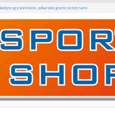
kolejne gry kontrolne, piłkarskie granie przed nami
ygraną w I Edycji Lidze Szóstek Piłki Nożnej
iłkarskie zespoły w toku przygotowań do sezonu.
 gry kontrolne przed nimi
 gry kontrolne naszych piłkarskich zespołów za nami
rywa pierwszą edycję Ligi Szóstek w Gwdzie