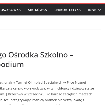
KOSZYKÓWKA
SIATKÓWKA
LEKKOATLETYKA
INNE
go Ośrodka Szkolno –
podium
onalny Turniej Olimpiad Specjalnych w Piłce Nożnej
piłkarze z całego województwa, w tym chłopcy i dziewczęta ze
m. J.Brzechwy w Szczecinku. Po bardzo zaciętych meczach
iejsce, przegrywając różnicą bramek pierwszą lokatę z