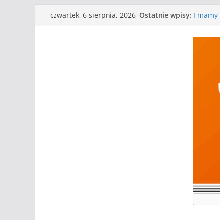
Przejdź
Ostatnie wpisy:
I mamy 
czwartek, 6 sierpnia, 2026
do
Mecz o w
Nasze p
treści
Kolejne
Kolejne
WKS wyg
Wielkiej