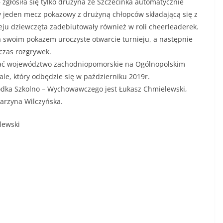
– zgłosiła się tylko drużyna ze Szczecinka automatycznie
y jeden mecz pokazowy z drużyną chłopców składającą się z
ju dziewczęta zadebiutowały również w roli cheerleaderek.
a swoim pokazem uroczyste otwarcie turnieju, a następnie
zas rozgrywek.
wać województwo zachodniopomorskie na Ogólnopolskim
ale, który odbędzie się w październiku 2019r.
rodka Szkolno – Wychowawczego jest Łukasz Chmielewski,
arzyna Wilczyńska.
lewski