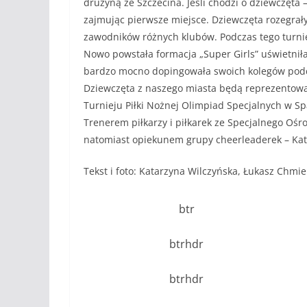
drużyną ze Szczecina. Jeśli chodzi o dziewczęta 
zajmując pierwsze miejsce. Dziewczęta rozegrał
zawodników różnych klubów. Podczas tego turnie
Nowo powstała formacja „Super Girls” uświetnił
bardzo mocno dopingowała swoich kolegów podc
Dziewczęta z naszego miasta będą reprezento
Turnieju Piłki Nożnej Olimpiad Specjalnych w Sp
Trenerem piłkarzy i piłkarek ze Specjalnego Oś
natomiast opiekunem grupy cheerleaderek – Kat
Tekst i foto: Katarzyna Wilczyńska, Łukasz Chmie
btr
btrhdr
btrhdr