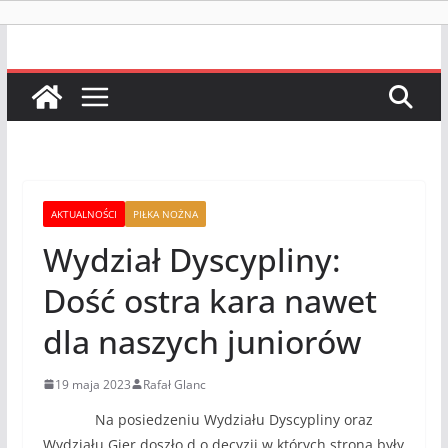
AKTUALNOŚCI
PIŁKA NOŻNA
Wydział Dyscypliny:
Dość ostra kara nawet
dla naszych juniorów
19 maja 2023
Rafał Glanc
Na posiedzeniu Wydziału Dyscypliny oraz
Wydziału Gier doszło d o decyzji w których strona były