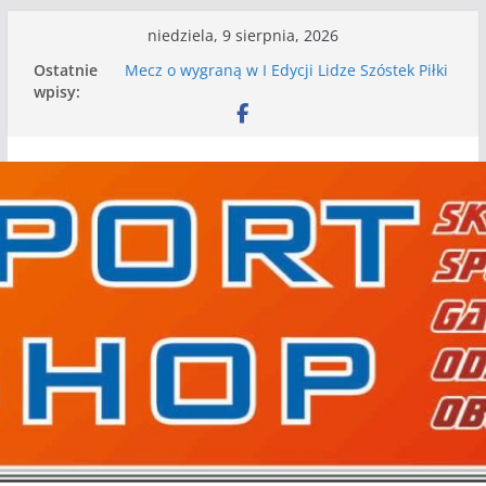
Przejdź
niedziela, 9 sierpnia, 2026
do
Ostatnie
Mecz o wygraną w I Edycji Lidze Szóstek Piłki
treści
wpisy:
Nożnej
Nasze piłkarskie zespoły w toku przygotowań
do sezonu. Kolejne gry kontrolne przed nimi
Kolejne gry kontrolne naszych piłkarskich
zespołów za nami
WKS wygrywa pierwszą edycję Ligi Szóstek w
Gwdzie Wielkiej
I mamy kolejne gry kontrolne, piłkarskie
granie przed nami