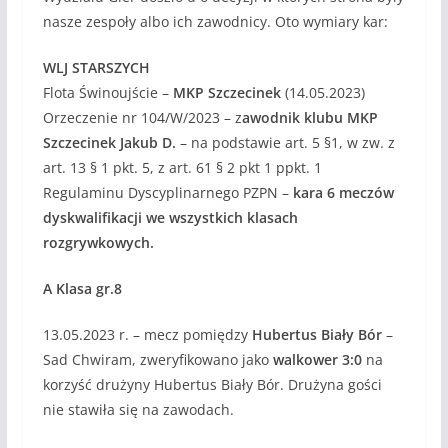
nasze zespoły albo ich zawodnicy. Oto wymiary kar:
WLJ STARSZYCH
Flota Świnoujście –
MKP Szczecinek
(14.05.2023)
Orzeczenie nr 104/W/2023 – z
awodnik klubu MKP
Szczecinek Jakub D.
– na podstawie art. 5 §1, w zw. z
art. 13 § 1 pkt. 5, z art. 61 § 2 pkt 1 ppkt. 1
Regulaminu Dyscyplinarnego PZPN –
kara 6 meczów
dyskwalifikacji we wszystkich klasach
rozgrywkowych.
A Klasa gr.8
13.05.2023 r. – mecz pomiędzy
Hubertus Biały Bór
–
Sad Chwiram, zweryfikowano jako
walkower 3:0
na
korzyść drużyny Hubertus Biały Bór. Drużyna gości
nie stawiła się na zawodach.