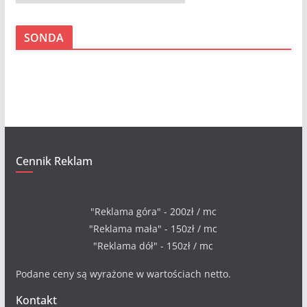
r
c
SONDA
h
i
w
a
Cennik Reklam
"Reklama góra" - 200zł / mc
"Reklama mała" - 150zł / mc
"Reklama dół" - 150zł / mc
Podane ceny są wyrażone w wartościach netto.
Kontakt