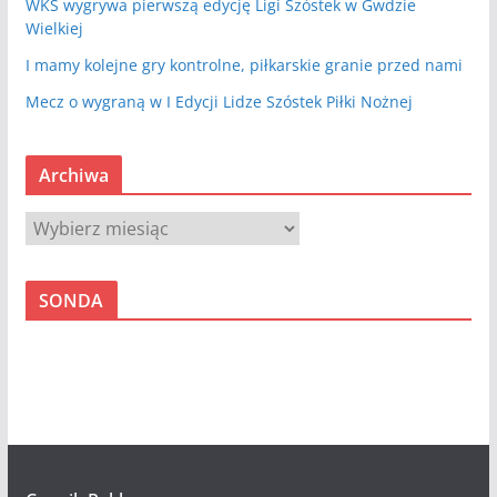
WKS wygrywa pierwszą edycję Ligi Szóstek w Gwdzie
Wielkiej
I mamy kolejne gry kontrolne, piłkarskie granie przed nami
Mecz o wygraną w I Edycji Lidze Szóstek Piłki Nożnej
Archiwa
A
r
c
SONDA
h
i
w
a