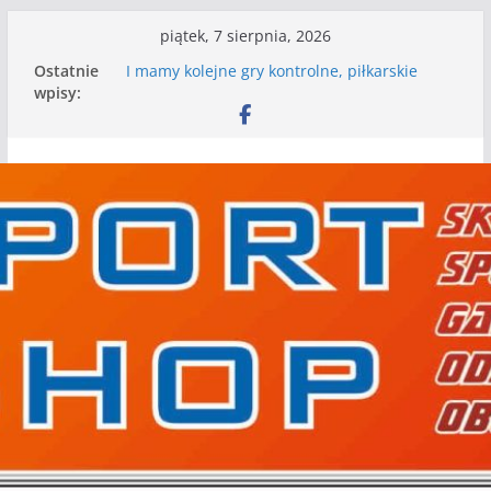
Przejdź
piątek, 7 sierpnia, 2026
do
Ostatnie
I mamy kolejne gry kontrolne, piłkarskie
treści
wpisy:
granie przed nami
Mecz o wygraną w I Edycji Lidze Szóstek Piłki
Nożnej
Nasze piłkarskie zespoły w toku przygotowań
do sezonu. Kolejne gry kontrolne przed nimi
Kolejne gry kontrolne naszych piłkarskich
zespołów za nami
WKS wygrywa pierwszą edycję Ligi Szóstek w
Gwdzie Wielkiej