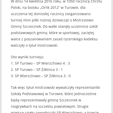
W dniu 14 kwietnia 2016 roku, w 1050 rocznicę Chrztu
Polski, na boisku „Orlik 2012” w Turowie, dla
uczczenia tej doniosłej rocznicy zorganizowano
turniej mini piłki nożnej dziewcząt o Mistrzostwo
Gminy Szczecinek. Do walki stanęły uczennice szkół
podstawowych gminy, które w sportowej, zaciętej
walce z poszanowaniem zasad rycerskiego kodeksu
walczyły o tytuł mistrzowski.
Oto wyniki turnieju:
1. SP Turowo – SP Wierzchowo 4 : 3
2. SP Turowo – SP Żółtnica 3 : 1
3. SP Wierzchowo – SP Żółtnica 3 : 0
Tak więc tytuł mistrzowski wywalczyły reprezentantki
Szkoły Podstawowej w Turowie, które jednocześnie
będą reprezentowały gminę Szczecinek w
rozgrywkach na szczeblu powiatowym. Drugie
miejsce zajęły zawodniczki SP Wierzchowo, a trzecie