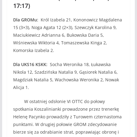
17:17)
Dla GROMu:
Król Izabela 21, Kononowicz Magdalena
15 (3×3), Noga Agata 12 (2×3), Szewczyk Karolina 9,
Maciukiewicz Adrianna 6, Bukowska Daria 5,
Wiśniewska Wiktoria 4, Tomaszewska Kinga 2,
Komorska Izabela 2.
Dla UKS16 KSKK:
Socha Weronika 18, Łukawska
Nikola 12, Szadzińska Natalia 9, Gąsiorek Natalia 6,
Magdziak Natalia 5, Wachowska Weronika 2, Nowak
Alicja 1.
W ostatniej odsłonie VI OTTC do połowy
spotkania Koszalinianki prowadzone przez trenerkę
Helenę Pacynko prowadziły z Turowem czternastoma
punktami. W drugiej połowie GROM zdecydowanie
bierze się za odrabianie strat, poprawiając obronę i