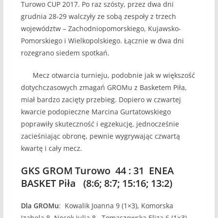
Turowo CUP 2017. Po raz szósty, przez dwa dni
grudnia 28-29 walczyły ze sobą zespoły z trzech
województw – Zachodniopomorskiego, Kujawsko-
Pomorskiego i Wielkopolskiego. Łącznie w dwa dni
rozegrano siedem spotkań.
Mecz otwarcia turnieju, podobnie jak w większość
dotychczasowych zmagań GROMu z Basketem Piła,
miał bardzo zacięty przebieg. Dopiero w czwartej
kwarcie podopieczne Marcina Gurtatowskiego
poprawiły skuteczność i egzekucję, jednocześnie
zacieśniając obronę, pewnie wygrywając czwartą
kwartę i cały mecz.
GKS GROM Turowo 44 : 31 ENEA
BASKET Piła (8:6; 8:7; 15:16; 13:2)
Dla GROMu
: Kowalik Joanna 9 (1×3), Komorska
Izabela 8, Nocek Julia 8, Tomaszewska Eliza 6 (1×3),