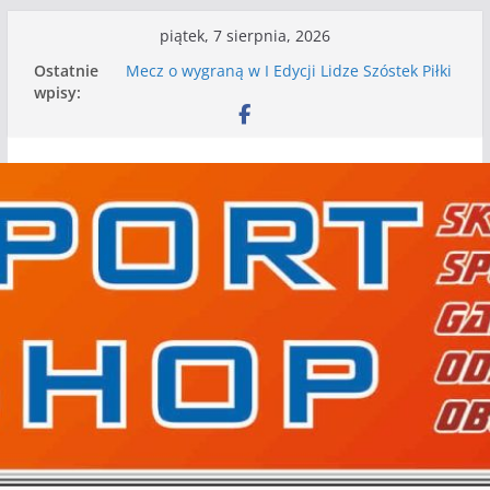
Przejdź
piątek, 7 sierpnia, 2026
I mamy kolejne gry kontrolne, piłkarskie
do
Ostatnie
granie przed nami
treści
wpisy:
Mecz o wygraną w I Edycji Lidze Szóstek Piłki
Nożnej
Nasze piłkarskie zespoły w toku przygotowań
do sezonu. Kolejne gry kontrolne przed nimi
Kolejne gry kontrolne naszych piłkarskich
zespołów za nami
WKS wygrywa pierwszą edycję Ligi Szóstek w
Gwdzie Wielkiej