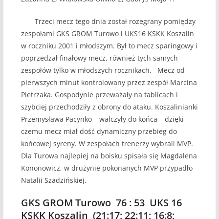
Trzeci mecz tego dnia został rozegrany pomiędzy
zespołami GKS GROM Turowo i UKS16 KSKK Koszalin
w roczniku 2001 i młodszym. Był to mecz sparingowy i
poprzedzał finałowy mecz, również tych samych
zespołów tylko w młodszych rocznikach. Mecz od
pierwszych minut kontrolowany przez zespół Marcina
Pietrzaka. Gospodynie przeważały na tablicach i
szybciej przechodziły z obrony do ataku. Koszalinianki
Przemysława Pacynko – walczyły do końca – dzięki
czemu mecz miał dość dynamiczny przebieg do
końcowej syreny. W zespołach trenerzy wybrali MVP.
Dla Turowa najlepiej na boisku spisała się Magdalena
Kononowicz, w drużynie pokonanych MVP przypadło
Natalii Szadzińskiej.
GKS GROM Turowo 76 : 53 UKS 16
KSKK Koszalin (21:17; 22:11; 16:8;