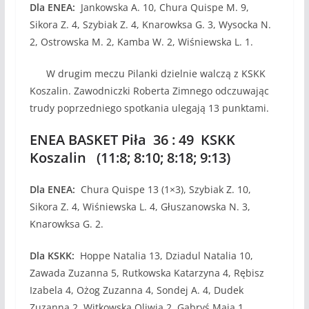
Dla ENEA:
Jankowska A. 10, Chura Quispe M. 9,
Sikora Z. 4, Szybiak Z. 4, Knarowksa G. 3, Wysocka N.
2, Ostrowska M. 2, Kamba W. 2, Wiśniewska L. 1.
W drugim meczu Pilanki dzielnie walczą z KSKK
Koszalin. Zawodniczki Roberta Zimnego odczuwając
trudy poprzedniego spotkania ulegają 13 punktami.
ENEA BASKET Piła 36 : 49 KSKK
Koszalin (11:8; 8:10; 8:18; 9:13)
Dla ENEA:
Chura Quispe 13 (1×3), Szybiak Z. 10,
Sikora Z. 4, Wiśniewska L. 4, Głuszanowska N. 3,
Knarowksa G. 2.
Dla KSKK:
Hoppe Natalia 13, Dziadul Natalia 10,
Zawada Zuzanna 5, Rutkowska Katarzyna 4, Rębisz
Izabela 4, Ożog Zuzanna 4, Sondej A. 4, Dudek
Zuzanna 2, Witkowska Oliwia 2, Gabryś Maja 1.