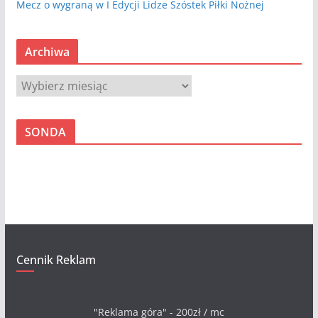
Mecz o wygraną w I Edycji Lidze Szóstek Piłki Nożnej
Archiwa
A
r
c
SONDA
h
i
w
a
Cennik Reklam
"Reklama góra" - 200zł / mc