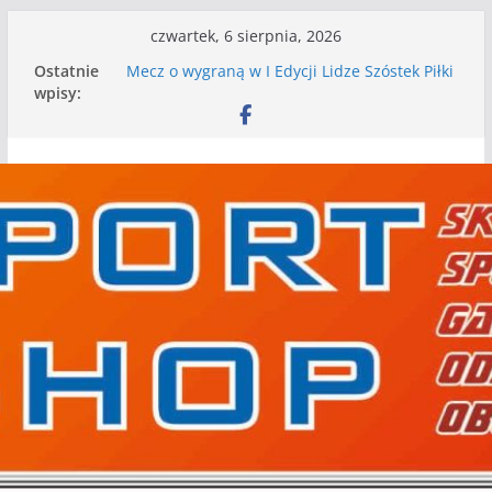
Przejdź
czwartek, 6 sierpnia, 2026
do
Ostatnie
Mecz o wygraną w I Edycji Lidze Szóstek Piłki
treści
wpisy:
Nożnej
Nasze piłkarskie zespoły w toku przygotowań
do sezonu. Kolejne gry kontrolne przed nimi
Kolejne gry kontrolne naszych piłkarskich
zespołów za nami
WKS wygrywa pierwszą edycję Ligi Szóstek w
Gwdzie Wielkiej
I mamy kolejne gry kontrolne, piłkarskie
granie przed nami