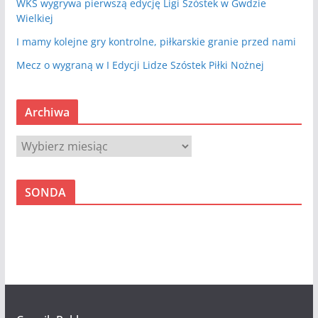
WKS wygrywa pierwszą edycję Ligi Szóstek w Gwdzie
Wielkiej
I mamy kolejne gry kontrolne, piłkarskie granie przed nami
Mecz o wygraną w I Edycji Lidze Szóstek Piłki Nożnej
Archiwa
A
r
c
SONDA
h
i
w
a