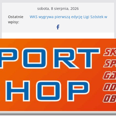
Przejdź
sobota, 8 sierpnia, 2026
do
Ostatnie
WKS wygrywa pierwszą edycję Ligi Szóstek w
treści
wpisy:
Gwdzie Wielkiej
I mamy kolejne gry kontrolne, piłkarskie
granie przed nami
Mecz o wygraną w I Edycji Lidze Szóstek Piłki
Nożnej
Nasze piłkarskie zespoły w toku przygotowań
do sezonu. Kolejne gry kontrolne przed nimi
Kolejne gry kontrolne naszych piłkarskich
zespołów za nami