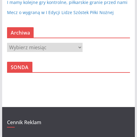
I mamy kolejne gry kontrolne, piłkarskie granie przed nami
Mecz o wygraną w I Edycji Lidze Szóstek Piłki Nożnej
Archiwa
A
r
c
SONDA
h
i
w
a
Cennik Reklam