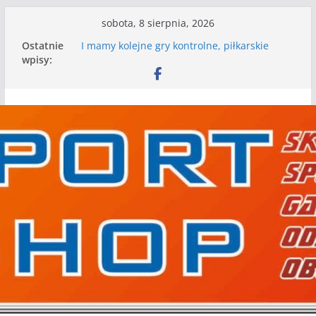
Przejdź
sobota, 8 sierpnia, 2026
do
Ostatnie
I mamy kolejne gry kontrolne, piłkarskie
treści
wpisy:
granie przed nami
Mecz o wygraną w I Edycji Lidze Szóstek Piłki
Nożnej
Nasze piłkarskie zespoły w toku przygotowań
do sezonu. Kolejne gry kontrolne przed nimi
Kolejne gry kontrolne naszych piłkarskich
zespołów za nami
WKS wygrywa pierwszą edycję Ligi Szóstek w
Gwdzie Wielkiej