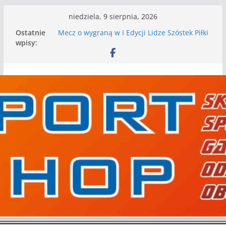
Przejdź
niedziela, 9 sierpnia, 2026
I mamy kolejne gry kontrolne, piłkarskie
do
Ostatnie
granie przed nami
treści
wpisy:
Mecz o wygraną w I Edycji Lidze Szóstek Piłki
Nożnej
Nasze piłkarskie zespoły w toku przygotowań
do sezonu. Kolejne gry kontrolne przed nimi
Kolejne gry kontrolne naszych piłkarskich
zespołów za nami
WKS wygrywa pierwszą edycję Ligi Szóstek w
Gwdzie Wielkiej