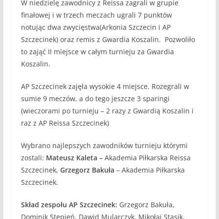
W niedzielę zawodnicy z Reissa zagrali w grupie
finałowej i w trzech meczach ugrali 7 punktów
notując dwa zwycięstwa(Arkonia Szczecin i AP
Szczecinek) oraz remis z Gwardia Koszalin. Pozwoliło
to zająć II miejsce w całym turnieju za Gwardia
Koszalin.
AP Szczecinek zajęła wysokie 4 miejsce. Rozegrali w
sumie 9 meczów, a do tego jeszcze 3 sparingi
(wieczorami po turnieju – 2 razy z Gwardią Koszalin i
raz z AP Reissa Szczecinek)
Wybrano najlepszych zawodników turnieju którymi
zostali:
Mateusz Kaleta –
Akademia Piłkarska Reissa
Szczecinek,
Grzegorz Bakuła
– Akademia Piłkarska
Szczecinek.
Skład zespołu AP Szczecinek:
Grzegorz Bakuła,
Dominik Stępień, Dawid Mularczyk, Mikołaj Stasik,