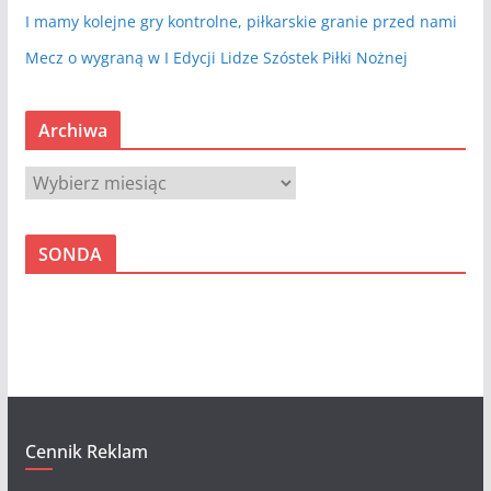
I mamy kolejne gry kontrolne, piłkarskie granie przed nami
Mecz o wygraną w I Edycji Lidze Szóstek Piłki Nożnej
Archiwa
A
r
c
SONDA
h
i
w
a
Cennik Reklam