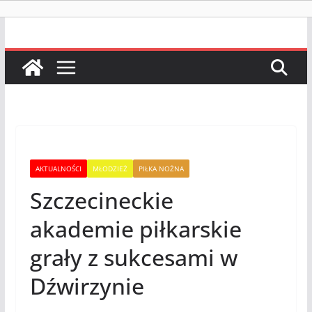
AKTUALNOŚCI
MŁODZIEŻ
PIŁKA NOŻNA
Szczecineckie
akademie piłkarskie
grały z sukcesami w
Dźwirzynie