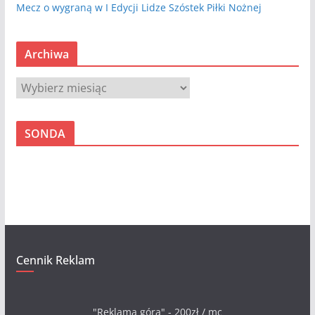
Mecz o wygraną w I Edycji Lidze Szóstek Piłki Nożnej
Archiwa
A
r
c
SONDA
h
i
w
a
Cennik Reklam
"Reklama góra" - 200zł / mc