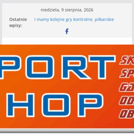
Przejdź
niedziela, 9 sierpnia, 2026
do
Ostatnie
I mamy kolejne gry kontrolne, piłkarskie
treści
wpisy:
granie przed nami
Mecz o wygraną w I Edycji Lidze Szóstek Piłki
Nożnej
Nasze piłkarskie zespoły w toku przygotowań
do sezonu. Kolejne gry kontrolne przed nimi
Kolejne gry kontrolne naszych piłkarskich
zespołów za nami
WKS wygrywa pierwszą edycję Ligi Szóstek w
Gwdzie Wielkiej