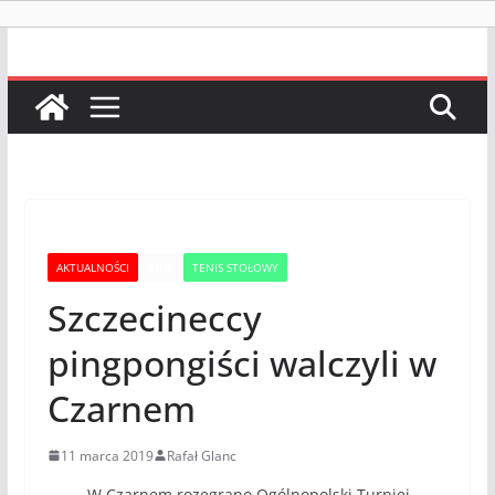
AKTUALNOŚCI
INNE
TENIS STOŁOWY
Szczecineccy
pingpongiści walczyli w
Czarnem
11 marca 2019
Rafał Glanc
W Czarnem rozegrano Ogólnopolski Turniej