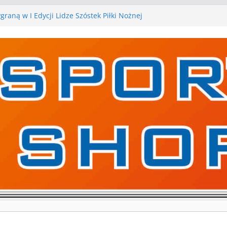
raną w I Edycji Lidze Szóstek Piłki Nożnej
karskie zespoły w toku przygotowań do sezonu.
ry kontrolne przed nimi
ry kontrolne naszych piłkarskich zespołów za nami
wa pierwszą edycję Ligi Szóstek w Gwdzie
ejne gry kontrolne, piłkarskie granie przed nami