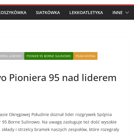
KOSZYKÓWKA
SIATKÓWKA
LEKKOATLETYKA
INNE
ORZEŁ ŁUBOWO
PIONIER 95 BORNE SULINOWO
PIŁKA NOŻNA
o Pioniera 95 nad liderem
asie Okręgowej Południe doznał lider rozgrywek Spójnia
er 95 Borne Sulinowo.
Na uwagę zasługuje też dość wysokie
składy i strzelcy bramek naszych zespołów, które rozegrały