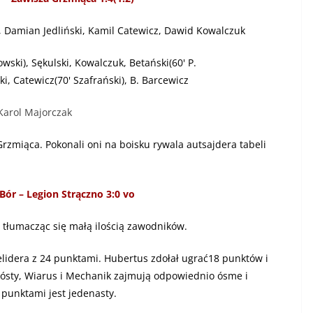
 Damian Jedliński, Kamil Catewicz, Dawid Kowalczuk
owski), Sękulski, Kowalczuk, Betański(60' P.
ki, Catewicz(70' Szafrański), B. Barcewicz
Karol Majorczak
rzmiąca. Pokonali oni na boisku rywala autsajdera tabeli
Bór – Legion Strączno 3:0 vo
 tłumacząc się małą ilością zawodników.
elidera z 24 punktami. Hubertus zdołał ugrać18 punktów i
 szósty, Wiarus i Mechanik zajmują odpowiednio ósme i
 punktami jest jedenasty.