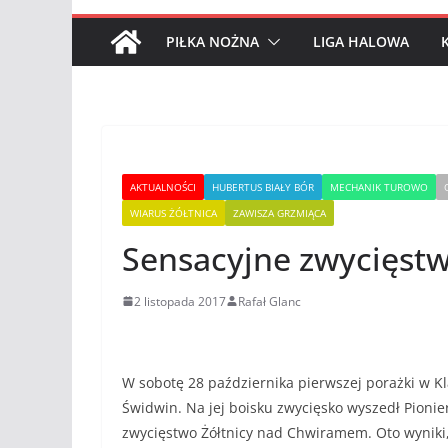
PIŁKA NOŻNA
LIGA HALOWA
AKTUALNOŚCI
HUBERTUS BIAŁY BÓR
MECHANIK TUROWO
WIARUS ŻÓŁTNICA
ZAWISZA GRZMIĄCA
Sensacyjne zwycięstw
2 listopada 2017
Rafał Glanc
W sobotę 28 października pierwszej porażki w Kl
Świdwin. Na jej boisku zwycięsko wyszedł Pioni
zwycięstwo Żółtnicy nad Chwiramem. Oto wyniki, 