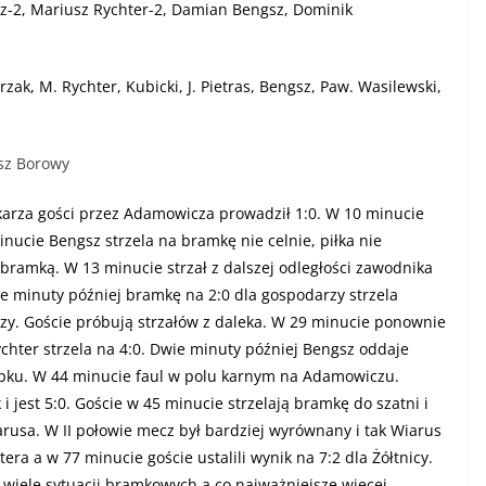
-2, Mariusz Rychter-2, Damian Bengsz, Dominik
zak, M. Rychter, Kubicki, J. Pietras, Bengsz, Paw. Wasilewski,
asz Borowy
arza gości przez Adamowicza prowadził 1:0. W 10 minucie
inucie Bengsz strzela na bramkę nie celnie, piłka nie
bramką. W 13 minucie strzał z dalszej odległości zawodnika
 minuty później bramkę na 2:0 dla gospodarzy strzela
rzy. Goście próbują strzałów z daleka. W 29 minucie ponownie
chter strzela na 4:0. Dwie minuty później Bengsz oddaje
słupku. W 44 minucie faul w polu karnym na Adamowiczu.
i jest 5:0. Goście w 45 minucie strzelają bramkę do szatni i
arusa.
W II połowie mecz był bardziej wyrównany i tak Wiarus
a a w 77 minucie goście ustalili wynik na 7:2 dla Żółtnicy.
 wiele sytuacji bramkowych a co najważniejsze więcej