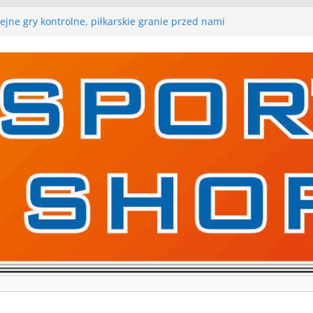
ejne gry kontrolne, piłkarskie granie przed nami
raną w I Edycji Lidze Szóstek Piłki Nożnej
arskie zespoły w toku przygotowań do sezonu.
y kontrolne przed nimi
y kontrolne naszych piłkarskich zespołów za nami
a pierwszą edycję Ligi Szóstek w Gwdzie