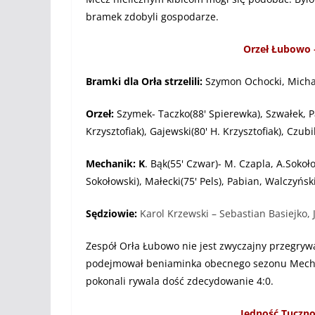
bramek zdobyli gospodarze.
Orzeł Łubowo 
Bramki dla Orła strzelili:
Szymon Ochocki, Michał
Orzeł:
Szymek- Taczko(88' Spierewka), Szwałek, Pa
Krzysztofiak), Gajewski(80' H. Krzysztofiak), Czub
Mechanik: K
. Bąk(55' Czwar)- M. Czapla, A.Sokoło
Sokołowski), Małecki(75' Pels), Pabian, Walczyńsk
Sędziowie:
Karol Krzewski – Sebastian Basiejko, 
Zespół Orła Łubowo nie jest zwyczajny przegry
podejmował beniaminka obecnego sezonu Mechan
pokonali rywala dość zdecydowanie 4:0.
Jedność Tuczno 