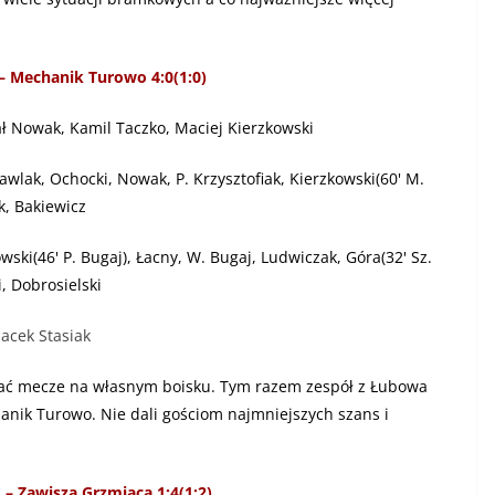
– Mechanik Turowo 4:0(1:0)
 Nowak, Kamil Taczko, Maciej Kierzkowski
wlak, Ochocki, Nowak, P. Krzysztofiak, Kierzkowski(60' M.
ik, Bakiewicz
wski(46' P. Bugaj), Łacny, W. Bugaj, Ludwiczak, Góra(32' Sz.
i, Dobrosielski
Jacek Stasiak
wać mecze na własnym boisku. Tym razem zespół z Łubowa
ik Turowo. Nie dali gościom najmniejszych szans i
– Zawisza Grzmiąca 1:4(1:2)