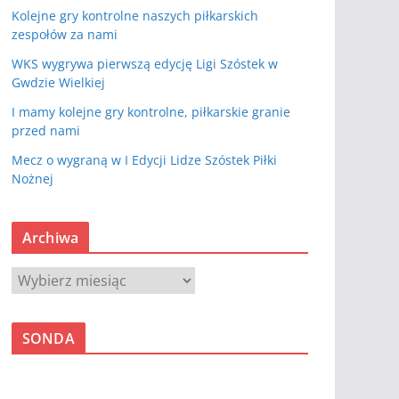
Kolejne gry kontrolne naszych piłkarskich
zespołów za nami
WKS wygrywa pierwszą edycję Ligi Szóstek w
Gwdzie Wielkiej
I mamy kolejne gry kontrolne, piłkarskie granie
przed nami
Mecz o wygraną w I Edycji Lidze Szóstek Piłki
Nożnej
Archiwa
A
r
c
SONDA
h
i
w