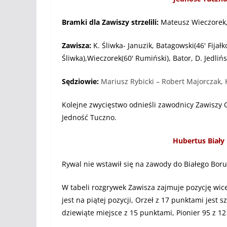
Bramki dla Zawiszy strzelili:
Mateusz Wieczorek,
Zawisza:
K. Śliwka- Januzik, Batagowski(46' Fijałk
Śliwka),
Wieczorek(60' Rumiński), Bator, D. Jedlińs
Sędziowie:
Mariusz Rybicki – Robert Majorczak, 
Kolejne zwycięstwo odnieśli zawodnicy Zawiszy G
Jedność Tuczno.
H
ubertus Biały 
Rywal nie wstawił się na zawody do Białego Boru
W tabeli rozgrywek Zawisza zajmuje pozycję wic
jest na piątej pozycji, Orzeł z 17 punktami jest
dziewiąte miejsce z 15 punktami, Pionier 95 z 12