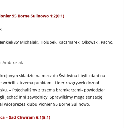
ionier 95 Borne Sulinowo 1:2(0:1)
ki
Henkiel(85' Michalak), Hołubek, Kaczmarek, Olkowski, Pacho,
am Ambroziak
krojonym składzie na mecz do Świdwina i byli zdani na
e wrócili z trzema punktami. Lider rozgrywek doznał
oisku. – Pojechaliśmy z trzema bramkarzami- powiedział
gli jechać inni zawodnicy. Sprawiliśmy mega sensację i
ał wiceprezes klubu Pionier 95 Borne Sulinowo.
ica – Sad Chwiram 6:1(5:1)