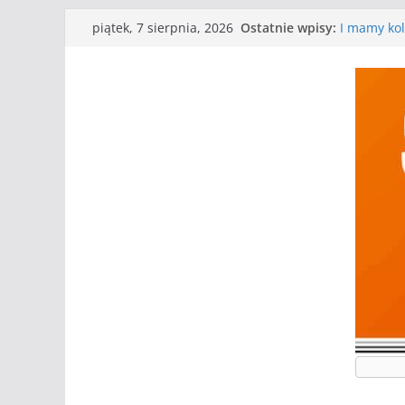
Przejdź
Ostatnie wpisy:
I mamy kol
piątek, 7 sierpnia, 2026
do
Mecz o wyg
Nasze piłk
treści
Kolejne gr
Kolejne gr
WKS wygryw
Wielkiej