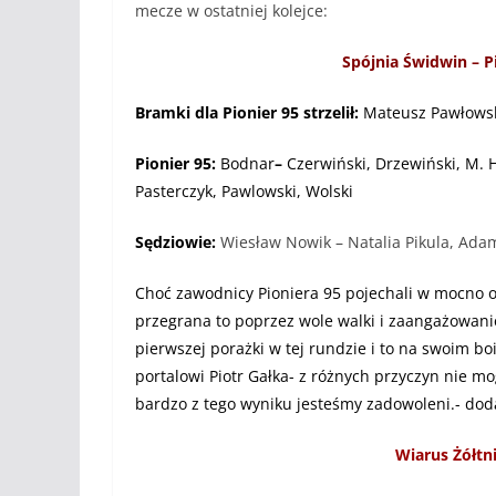
mecze w ostatniej kolejce:
Spójnia Świdwin – P
Bramki dla Pionier 95 strzelił:
Mateusz Pawłows
Pionier 95:
Bodnar
–
Czerwiński, Drzewiński, M. 
Pasterczyk, Pawlowski, Wolski
Sędziowie:
Wiesław Nowik – Natalia Pikula, Ad
Choć zawodnicy Pioniera 95 pojechali w mocno o
przegrana to poprzez wole walki i zaangażowani
pierwszej porażki w tej rundzie i to na swoim b
portalowi Piotr Gałka- z różnych przyczyn nie mo
bardzo z tego wyniku jesteśmy zadowoleni.- dod
Wiarus Żółtn