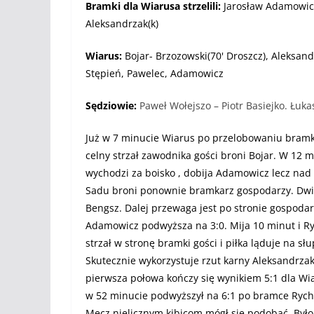
Bramki dla Wiarusa strzelili:
Jarosław Adamowicz
Aleksandrzak(k)
Wiarus:
Bojar- Brzozowski(70' Droszcz), Aleksandr
Stępień, Pawelec, Adamowicz
Sędziowie:
Paweł Wołejszo – Piotr Basiejko. Łuk
Już w 7 minucie Wiarus po przelobowaniu bramk
celny strzał zawodnika gości broni Bojar. W 12 m
wychodzi za boisko , dobija Adamowicz lecz nad 
Sadu broni ponownie bramkarz gospodarzy. Dwie
Bengsz. Dalej przewaga jest po stronie gospoda
Adamowicz podwyższa na 3:0. Mija 10 minut i Ry
strzał w stronę bramki gości i piłka ląduje na 
Skutecznie wykorzystuje rzut karny Aleksandrzak 
pierwsza połowa kończy się wynikiem 5:1 dla Wi
w 52 minucie podwyższył na 6:1 po bramce Rychter
Mecz nielicznym kibicom mógł się podobać. Było