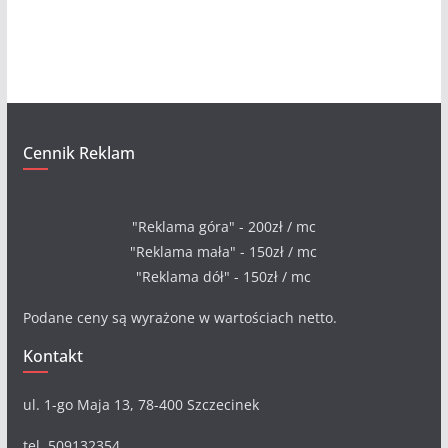
i
w
a
Cennik Reklam
"Reklama góra" - 200zł / mc
"Reklama mała" - 150zł / mc
"Reklama dół" - 150zł / mc
Podane ceny są wyrażone w wartościach netto.
Kontakt
ul. 1-go Maja 13, 78-400 Szczecinek
tel. 509132354