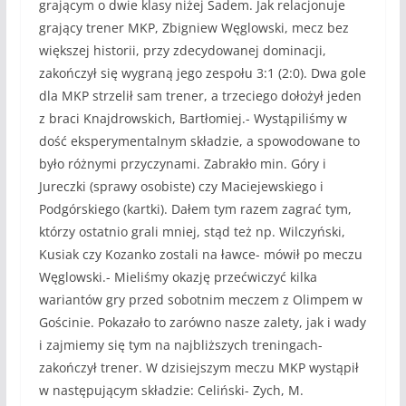
grającym o dwie klasy niżej Sadem. Jak relacjonuje
grający trener MKP, Zbigniew Węglowski, mecz bez
większej historii, przy zdecydowanej dominacji,
zakończył się wygraną jego zespołu 3:1 (2:0). Dwa gole
dla MKP strzelił sam trener, a trzeciego dołożył jeden
z braci Knajdrowskich, Bartłomiej.- Wystąpiliśmy w
dość eksperymentalnym składzie, a spowodowane to
było różnymi przyczynami. Zabrakło min. Góry i
Jureczki (sprawy osobiste) czy Maciejewskiego i
Podgórskiego (kartki). Dałem tym razem zagrać tym,
którzy ostatnio grali mniej, stąd też np. Wilczyński,
Kusiak czy Kozanko zostali na ławce- mówił po meczu
Węglowski.- Mieliśmy okazję przećwiczyć kilka
wariantów gry przed sobotnim meczem z Olimpem w
Gościnie. Pokazało to zarówno nasze zalety, jak i wady
i zajmiemy się tym na najbliższych treningach-
zakończył trener. W dzisiejszym meczu MKP wystąpił
w następującym składzie: Celiński- Zych, M.