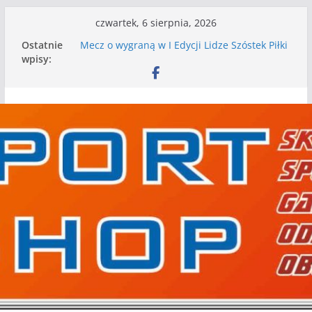
Przejdź
czwartek, 6 sierpnia, 2026
do
Ostatnie
Mecz o wygraną w I Edycji Lidze Szóstek Piłki
treści
wpisy:
Nożnej
Nasze piłkarskie zespoły w toku przygotowań
do sezonu. Kolejne gry kontrolne przed nimi
Kolejne gry kontrolne naszych piłkarskich
zespołów za nami
WKS wygrywa pierwszą edycję Ligi Szóstek w
Gwdzie Wielkiej
I mamy kolejne gry kontrolne, piłkarskie
granie przed nami