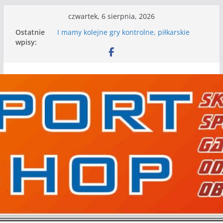
Przejdź
czwartek, 6 sierpnia, 2026
do
Ostatnie
I mamy kolejne gry kontrolne, piłkarskie
treści
wpisy:
granie przed nami
Mecz o wygraną w I Edycji Lidze Szóstek Piłki
Nożnej
Kolejne piłkarskie granie za nami. Grano gry
kontrolne
Kolejne gry kontrolne naszych piłkarskich
zespołów za nami
WKS wygrywa pierwszą edycję Ligi Szóstek w
Gwdzie Wielkiej