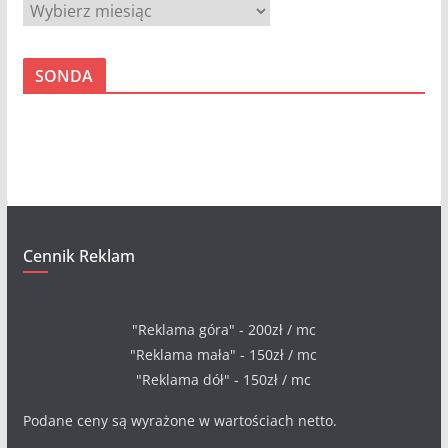
A
r
c
SONDA
h
i
w
a
Cennik Reklam
"Reklama góra" - 200zł / mc
"Reklama mała" - 150zł / mc
"Reklama dół" - 150zł / mc
Podane ceny są wyrażone w wartościach netto.