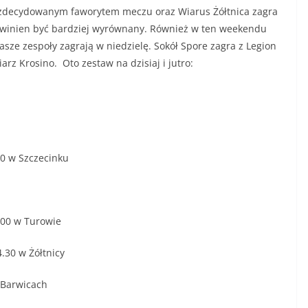
 zdecydowanym faworytem meczu oraz Wiarus Żółtnica zagra
owinien być bardziej wyrównany. Również w ten weekendu
sze zespoły zagrają w niedzielę. Sokół Spore zagra z Legion
z Krosino. Oto zestaw na dzisiaj i jutro:
0 w Szczecinku
.00 w Turowie
.30 w Żółtnicy
 Barwicach