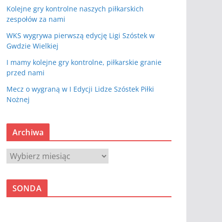
Kolejne gry kontrolne naszych piłkarskich
zespołów za nami
WKS wygrywa pierwszą edycję Ligi Szóstek w
Gwdzie Wielkiej
I mamy kolejne gry kontrolne, piłkarskie granie
przed nami
Mecz o wygraną w I Edycji Lidze Szóstek Piłki
Nożnej
Archiwa
A
r
c
SONDA
h
i
w