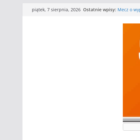
Przejdź
Ostatnie wpisy:
Mecz o wyg
piątek, 7 sierpnia, 2026
do
Nasze piłk
Kolejne gr
treści
Kolejne gr
WKS wygryw
Wielkiej
I mamy kol