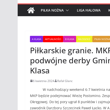
PIŁKA NOŻNA
LIGA HALOWA
A KLASA
AKTUALNOŚCI
B KLASA
MŁODZIEŻ
PIŁKA NOŻN
Piłkarskie granie. MKP
podwójne derby Gminy
Klasa
6 kwietnia 2024
Rafał Glanc
W nadchodzący weekend 6-7 kwietnia nasze z
MKP będzie podejmować Wieżę Postomino. Zespół g
Okręgowej. Do tej pory ugrał 8 punktów i zajmuje
zawodnik Darzboru Szczecinek Paweł Łacko. W A