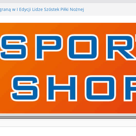
raną w I Edycji Lidze Szóstek Piłki Nożnej
arskie zespoły w toku przygotowań do sezonu.
y kontrolne przed nimi
y kontrolne naszych piłkarskich zespołów za nami
a pierwszą edycję Ligi Szóstek w Gwdzie
ejne gry kontrolne, piłkarskie granie przed nami