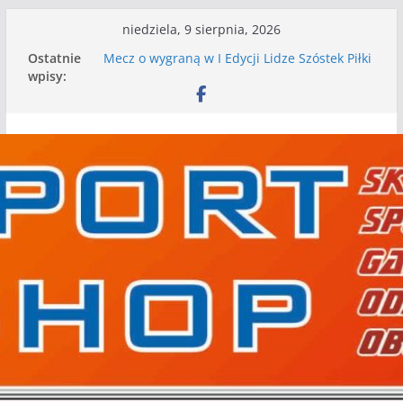
Przejdź
niedziela, 9 sierpnia, 2026
do
Ostatnie
Mecz o wygraną w I Edycji Lidze Szóstek Piłki
treści
wpisy:
Nożnej
Nasze piłkarskie zespoły w toku przygotowań
do sezonu. Kolejne gry kontrolne przed nimi
Kolejne gry kontrolne naszych piłkarskich
zespołów za nami
WKS wygrywa pierwszą edycję Ligi Szóstek w
Gwdzie Wielkiej
I mamy kolejne gry kontrolne, piłkarskie
granie przed nami