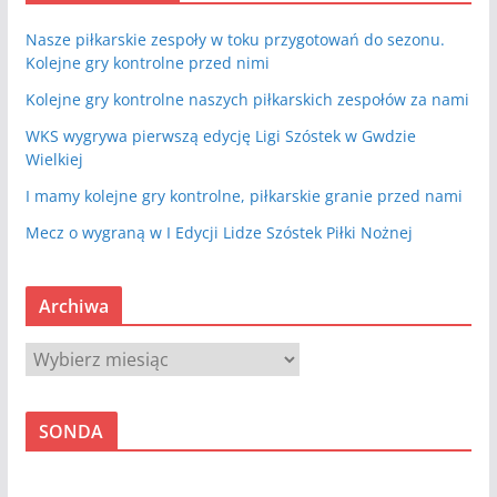
Nasze piłkarskie zespoły w toku przygotowań do sezonu.
Kolejne gry kontrolne przed nimi
Kolejne gry kontrolne naszych piłkarskich zespołów za nami
WKS wygrywa pierwszą edycję Ligi Szóstek w Gwdzie
Wielkiej
I mamy kolejne gry kontrolne, piłkarskie granie przed nami
Mecz o wygraną w I Edycji Lidze Szóstek Piłki Nożnej
Archiwa
A
r
c
SONDA
h
i
w