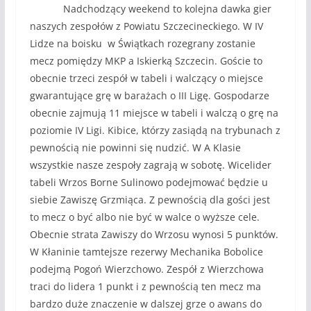
Nadchodzący weekend to kolejna dawka gier
naszych zespołów z Powiatu Szczecineckiego. W IV
Lidze na boisku w Świątkach rozegrany zostanie
mecz pomiędzy MKP a Iskierką Szczecin. Goście to
obecnie trzeci zespół w tabeli i walczący o miejsce
gwarantujące grę w barażach o III Ligę. Gospodarze
obecnie zajmują 11 miejsce w tabeli i walczą o grę na
poziomie IV Ligi. Kibice, którzy zasiądą na trybunach z
pewnością nie powinni się nudzić. W A Klasie
wszystkie nasze zespoły zagrają w sobotę. Wicelider
tabeli Wrzos Borne Sulinowo podejmować będzie u
siebie Zawiszę Grzmiąca. Z pewnością dla gości jest
to mecz o być albo nie być w walce o wyższe cele.
Obecnie strata Zawiszy do Wrzosu wynosi 5 punktów.
W Kłaninie tamtejsze rezerwy Mechanika Bobolice
podejmą Pogoń Wierzchowo. Zespół z Wierzchowa
traci do lidera 1 punkt i z pewnością ten mecz ma
bardzo duże znaczenie w dalszej grze o awans do