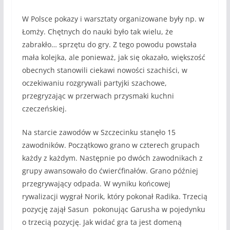
W Polsce pokazy i warsztaty organizowane były np. w
Łomży. Chętnych do nauki było tak wielu, że
zabrakło…
sprzętu
do gry. Z tego powodu powstała
mała kolejka, ale ponieważ, jak się okazało, większość
obecnych stanowili ciekawi nowości szachiści, w
oczekiwaniu rozgrywali partyjki szachowe,
przegryzając w przerwach przysmaki kuchni
czeczeńskiej.
Na starcie zawodów w Szczecinku stanęło 15
zawodników. Początkowo grano w czterech grupach
każdy z każdym. Następnie po dwóch zawodnikach z
grupy awansowało do ćwierćfinałów. Grano później
przegrywający odpada. W wyniku końcowej
rywalizacji wygrał Norik, który pokonał Radika. Trzecią
pozycję zajął Sasun pokonując Garusha w pojedynku
o trzecią pozycję. Jak widać gra ta jest domeną