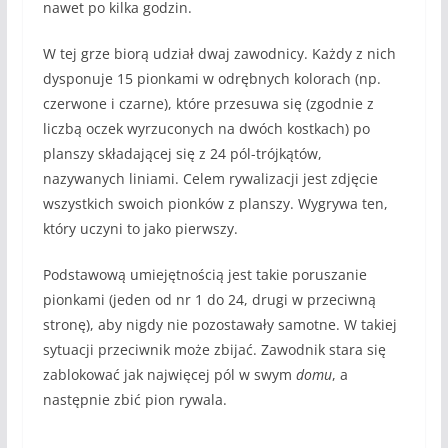
nawet po kilka godzin.
W tej grze biorą udział dwaj zawodnicy. Każdy z nich
dysponuje 15 pionkami w odrębnych kolorach (np.
czerwone i czarne), które przesuwa się (zgodnie z
liczbą oczek wyrzuconych na dwóch kostkach) po
planszy składającej się z 24 pól-trójkątów,
nazywanych liniami. Celem rywalizacji jest zdjęcie
wszystkich swoich pionków z planszy. Wygrywa ten,
który uczyni to jako pierwszy.
Podstawową umiejętnością jest takie poruszanie
pionkami (jeden od nr 1 do 24, drugi w przeciwną
stronę), aby nigdy nie pozostawały samotne. W takiej
sytuacji przeciwnik może zbijać. Zawodnik stara się
zablokować jak najwięcej pól w swym
domu
, a
następnie zbić pion rywala.