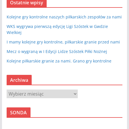
Ostatnie wpisy
Kolejne gry kontrolne naszych piłkarskich zespołów za nami
WKS wygrywa pierwszą edycję Ligi Szóstek w Gwdzie
Wielkiej
I mamy kolejne gry kontrolne, piłkarskie granie przed nami
Mecz o wygraną w I Edycji Lidze Szóstek Piłki Nożnej
Kolejne piłkarskie granie za nami. Grano gry kontrolne
Archiwa
A
r
c
SONDA
h
i
w