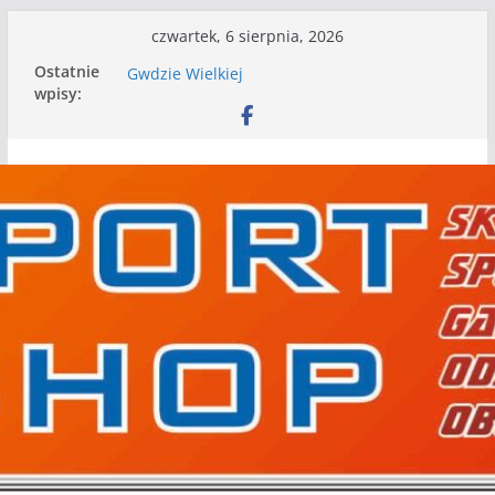
Przejdź
czwartek, 6 sierpnia, 2026
do
WKS wygrywa pierwszą edycję Ligi Szóstek w
Ostatnie
treści
Gwdzie Wielkiej
wpisy:
I mamy kolejne gry kontrolne, piłkarskie
granie przed nami
Mecz o wygraną w I Edycji Lidze Szóstek Piłki
Nożnej
Kolejne piłkarskie granie za nami. Grano gry
kontrolne
Kolejne gry kontrolne naszych piłkarskich
zespołów za nami