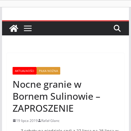
AKTUALNOŚCI
PIŁKA NOŻNA
Nocne granie w
Bornem Sulinowie –
ZAPROSZENIE
19 lipca 2019
Rafał Glanc
Z soboty na niedzielę czyli z 27 lipca na 28 lipca w