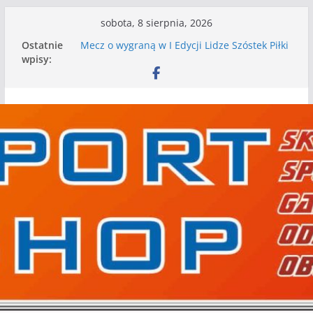
Przejdź
sobota, 8 sierpnia, 2026
do
Ostatnie
Mecz o wygraną w I Edycji Lidze Szóstek Piłki
treści
wpisy:
Nożnej
Nasze piłkarskie zespoły w toku przygotowań
do sezonu. Kolejne gry kontrolne przed nimi
Kolejne gry kontrolne naszych piłkarskich
zespołów za nami
WKS wygrywa pierwszą edycję Ligi Szóstek w
Gwdzie Wielkiej
I mamy kolejne gry kontrolne, piłkarskie
granie przed nami