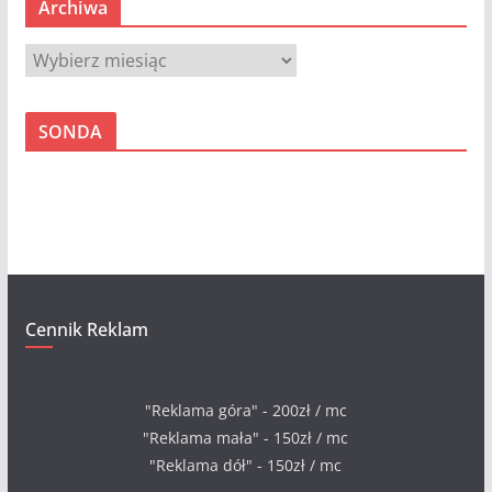
Archiwa
A
r
c
SONDA
h
i
w
a
Cennik Reklam
"Reklama góra" - 200zł / mc
"Reklama mała" - 150zł / mc
"Reklama dół" - 150zł / mc