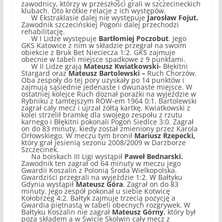
zawodnicy, którzy w przeszłości grali w szczecineckich
klubach. Oto krótkie relacje z ich występów.
W Ekstraklasie dalej nie występuje
Jarosław Fojut.
Zawodnik szczecińskiej Pogoni dalej przechodzi
rehabilitację.
W I Lidze występuje
Bartłomiej Poczobut
. Jego
GKS Katowice z nim w składzie przegrał na swoim
obiekcie z Bruk Bet Nieciecza 1:2. GKS zajmuje
obecnie w tabeli miejsce spadkowe z 9 punktami.
W II Lidze grają
Mateusz Kwiatkowski-
Błękitni
Stargard
oraz
Mateusz Bartolewski –
Ruch Chorzów.
Oba zespoły do tej pory uzyskały po 14 punktów i
zajmują sąsiednie jedenaste i dwunaste miejsce. W
ostatniej kolejce Ruch doznał porażki na wyjeździe w
Rybniku z tamtejszym ROW-em 1964 0:1. Bartolewski
zagrał cały mecz i ujrzał żółtą kartkę. Kwiatkowski z
kolei strzelił bramkę dla swojego zespołu z rzutu
karnego i Błękitni pokonali Pogoń Siedlce 3:0. Zagrał
on do 83 minuty, kiedy został zmieniony przez Karola
Orłowskiego. W meczu tym bronił
Mariusz Rzepecki,
który grał jesienią sezonu 2008/2009 w Darzborze
Szczecinek.
Na boiskach III Ligi wystąpił
Paweł Bednarski.
Zawodnik ten zagrał od 64 minuty w meczu jego
Gwardii Koszalin z Polonią Środa Wielkopolska.
Gwardziści przegrali na wyjeździe 1:2. W Bałtyku
Gdynia wystąpił
Mateusz Góra
. Zagrał on do 83
minuty. Jego zespół pokonał u siebie Kotwicę
Kołobrzeg 4:2. Bałtyk zajmuje trzecią pozycję a
Gwardia piętnastą w tabeli obecnych rozgrywek. W
Bałtyku Koszalin nie zagrał
Mateusz Górny
, który był
poza składem a w Świcie Skolwin cały mecz z