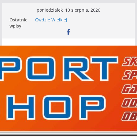
Przejdź
poniedziałek, 10 sierpnia, 2026
do
WKS wygrywa pierwszą edycję Ligi Szóstek w
Ostatnie
Gwdzie Wielkiej
treści
wpisy:
I mamy kolejne gry kontrolne, piłkarskie
granie przed nami
Wielim zagrał w Bobolicach na 80 lat
istnienia Mechanika. Inne wyniki gier
kontrolnych
Nasze piłkarskie zespoły w toku przygotowań
do sezonu. Kolejne gry kontrolne przed nimi
Kolejne gry kontrolne naszych piłkarskich
zespołów za nami