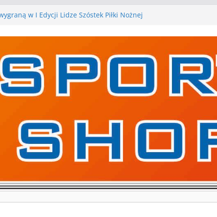
ygraną w I Edycji Lidze Szóstek Piłki Nożnej
iłkarskie zespoły w toku przygotowań do sezonu.
 gry kontrolne przed nimi
 gry kontrolne naszych piłkarskich zespołów za nami
rywa pierwszą edycję Ligi Szóstek w Gwdzie
kolejne gry kontrolne, piłkarskie granie przed nami