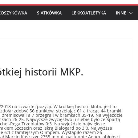
KOSZYKÓWKA
SIATKÓWKA
LEKKOATLETYKA
INNE
tkiej historii MKP.
8 na czwartej pozycji. W krótkiej historii klubu jest to
dołał zdobyć 56 punktów, strzelając 61 a tracąc 44 bramki.
 1 zremisowali a 7 przegrali w bramkach 35-19. Na wyjeździe
amkach 26-25. Najwyższe zwycięstwo u siebie było ze Spartą
che -Rega Trzebiatów 0:3. Na wyjeździe największe
akiem Szczecin oraz Iskrą Białogard po 3:0. Najwyższa
ie 6:1 z tamtejszym Olimpem. Wystąpiło razem 26
ał Marcin Kaszczyc 2755 minut, następnie Adam Jabłoński