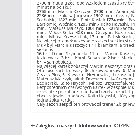
2700 minut a trzeci pod względem czasu gry był
minut na boisku:
2755min
.- Marcin Kaszczyc,
2700 min
.- Adam Ja
2286 min
.- Łukasz Jurjewicz,
1902 min
.- Cezary P
Sochalski,
1823 min.
– Piotr Kusiak,
1774 min
.- Pa
Bartłomiej Woźniak,
1205 min
.- Kaito Hayashi,
11
min
.- Mateusz Malczyk,
1001 min.
– Karol Sadzik
min
.- Miłosz Sojka,
428 min
.- Grzegorz Kozanko,
min.
– Miłosz Krzysztofiak,
17 min.
– Patryk Kozioł
Najwięcej bramek w zespole szczecineckim strze
MKP był Marcin Kaszczyc z 11 bramkami a trzeci 
sezonie:
16 br.
– Daniel Szymański,
11 br.
– Marcin Kaszcz
Kizielewicz,
3 br
. – Kamil Schab po
2 br
. – Macie
br.
– samobójcza.
Najwięcej kartek zobaczył Marcin Kaszczyc oraz P
Oto ilość kartek u wszystkich zawodników:
6-
Marc
Cezary Plus,
3-
Krzysztof Hrymowicz, Łukasz Jurj
Mateusz Malczyk, Jakub Drzewiecki,
1
– Grzegorz
Bednarski, Kaito Hayashi, Miłosz Krzysztofiak,Ma
Bezpośrednich czerwonych kartek w zespole MKP
dziesiątkę po zobaczeniu dwóch żółtych kartek p
obcokrajowiec Japończyk Kaito Hayashi, który za
jedną żółta kartkę.
Cały sezon zespół ten prowadził trener Zbignie
Zaległości naszych klubów wobec KOZPN