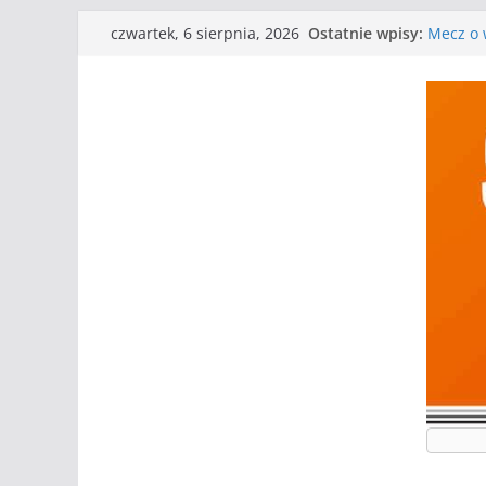
Przejdź
Ostatnie wpisy:
Mecz o w
czwartek, 6 sierpnia, 2026
do
Nasze p
Kolejne
treści
Kolejne
WKS wyg
Wielkiej
I mamy 