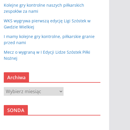
Kolejne gry kontrolne naszych piłkarskich
zespołów za nami
WKS wygrywa pierwszą edycję Ligi Szóstek w
Gwdzie Wielkiej
I mamy kolejne gry kontrolne, piłkarskie granie
przed nami
Mecz o wygraną w I Edycji Lidze Szóstek Piłki
Nożnej
Archiwa
A
r
c
SONDA
h
i
w