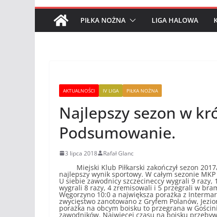
PIŁKA NOŻNA
LIGA HALOWA
AKTUALNOŚCI
IV LIGA
PIŁKA NOŻNA
Najlepszy sezon w kró
Podsumowanie.
3 lipca 2018
Rafał Glanc
Miejski Klub Piłkarski zakończył sezon 2017/201
najlepszy wynik sportowy. W całym sezonie MKP z
U siebie zawodnicy szczecineccy wygrali 9 razy,
wygrali 8 razy, 4 zremisowali i 5 przegrali w br
Węgorzyno 10:0 a największa porażka z Intermar
zwycięstwo zanotowano z Gryfem Polanów, Jezior
porażka na obcym boisku to przegrana w Gościn
zawodników. Najwięcej czasu na boisku przebyw