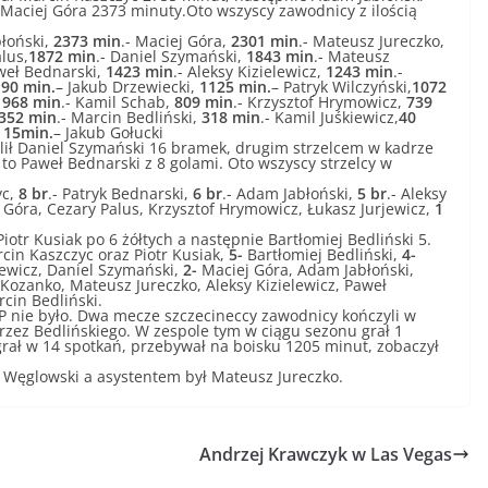
 Maciej Góra 2373 minuty.Oto wszyscy zawodnicy z ilością
błoński,
2373 min
.- Maciej Góra,
2301 min
.- Mateusz Jureczko,
alus,
1872 min
.- Daniel Szymański,
1843 min
.- Mateusz
weł Bednarski,
1423 min
.- Aleksy Kizielewicz,
1243 min
.-
90 min.
– Jakub Drzewiecki,
1125 min.
– Patryk Wilczyński,
1072
,
968 min
.- Kamil Schab,
809 min
.- Krzysztof Hrymowicz,
739
352 min
.- Marcin Bedliński,
318 min
.- Kamil Juśkiewicz,
40
,
15min.
– Jakub Gołucki
lił Daniel Szymański 16 bramek, drugim strzelcem w kadrze
to Paweł Bednarski z 8 golami. Oto wszyscy strzelcy w
yc,
8 br
.- Patryk Bednarski,
6 br
.- Adam Jabłoński,
5 br
.- Aleksy
j Góra, Cezary Palus, Krzysztof Hrymowicz, Łukasz Jurjewicz,
1
iotr Kusiak po 6 żółtych a następnie Bartłomiej Bedliński 5.
in Kaszczyc oraz Piotr Kusiak,
5-
Bartłomiej Bedliński,
4-
ewicz, Daniel Szymański,
2-
Maciej Góra, Adam Jabłoński,
 Kozanko, Mateusz Jureczko, Aleksy Kizielewicz, Paweł
rcin Bedliński.
 nie było. Dwa mecze szczecineccy zawodnicy kończyli w
rzez Bedlińskiego. W zespole tym w ciągu sezonu grał 1
grał w 14 spotkań, przebywał na boisku 1205 minut, zobaczył
w Węglowski a asystentem był Mateusz Jureczko.
Andrzej Krawczyk w Las Vegas