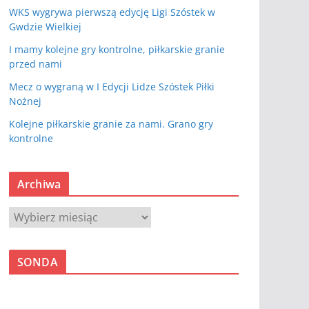
WKS wygrywa pierwszą edycję Ligi Szóstek w
Gwdzie Wielkiej
I mamy kolejne gry kontrolne, piłkarskie granie
przed nami
Mecz o wygraną w I Edycji Lidze Szóstek Piłki
Nożnej
Kolejne piłkarskie granie za nami. Grano gry
kontrolne
Archiwa
A
r
c
SONDA
h
i
w