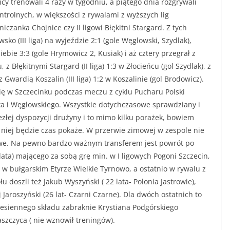
y trenowali 4 razy w tygodniu, a piątego dnia rozgrywali
trolnych, w większości z rywalami z wyższych lig
czanka Chojnice czy II ligowi Błękitni Stargard. Z tych
ko (III liga) na wyjeździe 2:1 (gole Węglowski, Szydlak),
bie 3:3 (gole Hrymowicz 2, Kusiak) i aż cztery przegrał z
 z Błękitnymi Stargard (II liga) 1:3 w Złocieńcu (gol Szydlak), z
z Gwardią Koszalin (III liga) 1:2 w Koszalinie (gol Brodowicz).
 w Szczecinku podczas meczu z cyklu Pucharu Polski
ka i Węglowskiego. Wszystkie dotychczasowe sprawdziany i
łej dyspozycji drużyny i to mimo kilku porażek, bowiem
k w niej będzie czas pokaże. W przerwie zimowej w zespole nie
rowe. Na pewno bardzo ważnym transferem jest powrót po
lata) mającego za sobą grę min. w I ligowych Pogoni Szczecin,
e w bułgarskim Etyrze Wielkie Tyrnowo, a ostatnio w rywalu z
 doszli też Jakub Wyszyński ( 22 lata- Polonia Jastrowie),
 Jaroszyński (26 lat- Czarni Czarne). Dla dwóch ostatnich to
 jesiennego składu zabraknie Krystiana Podgórskiego
szczyca ( nie wznowił treningów).