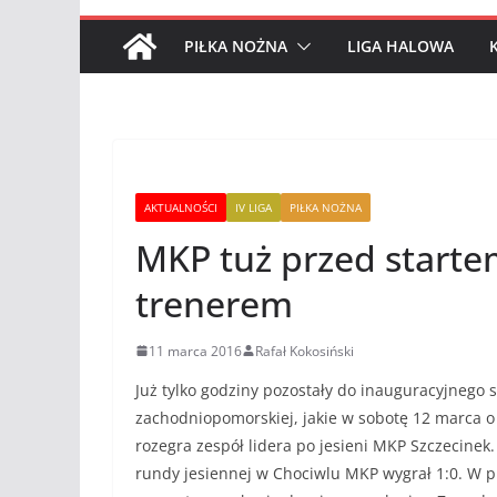
PIŁKA NOŻNA
LIGA HALOWA
AKTUALNOŚCI
IV LIGA
PIŁKA NOŻNA
MKP tuż przed start
trenerem
11 marca 2016
Rafał Kokosiński
Już tylko godziny pozostały do inauguracyjnego 
zachodniopomorskiej, jakie w sobotę 12 marca o
rozegra zespół lidera po jesieni MKP Szczecinek
rundy jesiennej w Chociwlu MKP wygrał 1:0. W 