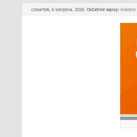
Przejdź
Ostatnie wpisy:
Kolejne 
czwartek, 6 sierpnia, 2026
do
Kolejne
WKS wyg
treści
Wielkiej
I mamy 
Mecz o w