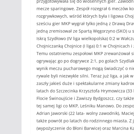
przygotowywała się do wiosennych gier. Zawodnic
mecze sparingowe. Zespół rozegrał 6 meczów kon
rozgrywkowych, wśród których była I ligowa Chojni
sześciu gier MKP wygrał tylko jedną z Drawą Draws
jedną zremisował ze Spartą Węgorzyno (SKO) u sie
Iskrą Szydłowo (IV liga wielkopolska) 0:2 w Wałczu,
Chojniczanką Chojnice (I liga) 0:1 w Chojnicach i 
Temu ostatniemu zespołowi MKP zrewanżował się
ogrywając go po dogrywce 2:1, po golach Szydla
wynik meczu pucharowego mogą świadczyć o niez
rywale byli niezwykle silni. Teraz już liga, a ja
zaszły jakieś duże i spektakularne zmiany kad
latach do Szczecinka Krzysztofa Hrymowicza (33 
Flocie Świnoujście i Zawiszy Bydgoszcz, czy takż
tej samej ligi co MKP, Leśniku Manowo. Do zespołu
Adrian Jaworski (22 lata- wolny zawodnik), Maciej
także powrót po latach do rodzinnego miasta. Z
(wypożyczenie do Błoni Barwice) oraz Marcina Ka