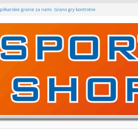
piłkarskie granie za nami. Grano gry kontrolne
 gry kontrolne naszych piłkarskich zespołów za nami
rywa pierwszą edycję Ligi Szóstek w Gwdzie
kolejne gry kontrolne, piłkarskie granie przed nami
ygraną w I Edycji Lidze Szóstek Piłki Nożnej