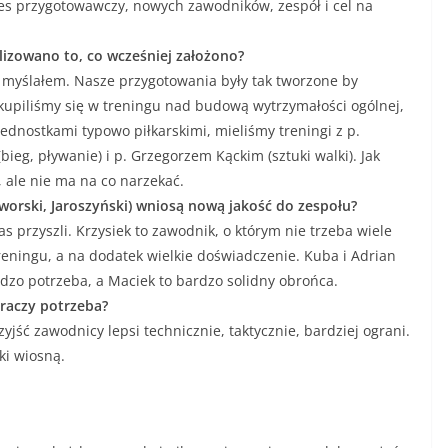
res przygotowawczy, nowych zawodników, zespół i cel na
alizowano to, co wcześniej założono?
m myślałem. Nasze przygotowania były tak tworzone by
piliśmy się w treningu nad budową wytrzymałości ogólnej,
 jednostkami typowo piłkarskimi, mieliśmy treningi z p.
bieg, pływanie) i p. Grzegorzem Kąckim (sztuki walki). Jak
 ale nie ma na co narzekać.
worski, Jaroszyński) wniosą nową jakość do zespołu?
s przyszli. Krzysiek to zawodnik, o którym nie trzeba wiele
eningu, a na dodatek wielkie doświadczenie. Kuba i Adrian
rdzo potrzeba, a Maciek to bardzo solidny obrońca.
 graczy potrzeba?
jść zawodnicy lepsi technicznie, taktycznie, bardziej ograni.
ki wiosną.