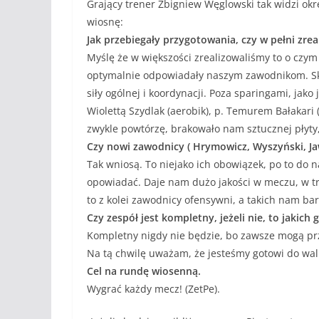
Grający trener Zbigniew Węglowski tak widzi ok
wiosnę:
Jak przebiegały przygotowania, czy w pełni zre
Myślę że w większości zrealizowaliśmy to o czy
optymalnie odpowiadały naszym zawodnikom. Sku
siły ogólnej i koordynacji. Poza sparingami, jako
Wiolettą Szydlak (aerobik), p. Temurem Bałakari (
zwykle powtórzę, brakowało nam sztucznej płyty,
Czy nowi zawodnicy ( Hrymowicz, Wyszyński, Ja
Tak wniosą. To niejako ich obowiązek, po to do na
opowiadać. Daje nam dużo jakości w meczu, w tr
to z kolei zawodnicy ofensywni, a takich nam ba
Czy zespół jest kompletny, jeżeli nie, to jakich
Kompletny nigdy nie będzie, bo zawsze mogą przy
Na tą chwilę uważam, że jesteśmy gotowi do wal
Cel na rundę wiosenną.
Wygrać każdy mecz! (ZetPe).