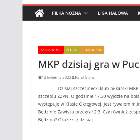
PIŁKA NOŻNA
LIGA HALOWA
AKTUALNOŚCI
IV LIGA
PIŁKA NOŻNA
MKP dzisiaj gra w Puc
12 kwietnia 2023
Rafał Glanc
Dzisiaj szczecinecki klub piłkarski MKP Szcz
szczeblu ZZPN. O godzinie 17.30 wyjdzie na bois
występuje w Klasie Okręgowej. Jest rywalem m.i
Będzinie Zawisza przegrał 2:3. Czy również zes
Będzina? Okaże się dzisiaj.