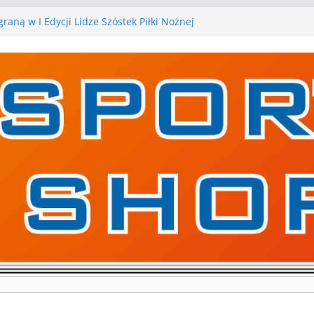
raną w I Edycji Lidze Szóstek Piłki Nożnej
arskie zespoły w toku przygotowań do sezonu.
y kontrolne przed nimi
y kontrolne naszych piłkarskich zespołów za nami
a pierwszą edycję Ligi Szóstek w Gwdzie
ejne gry kontrolne, piłkarskie granie przed nami