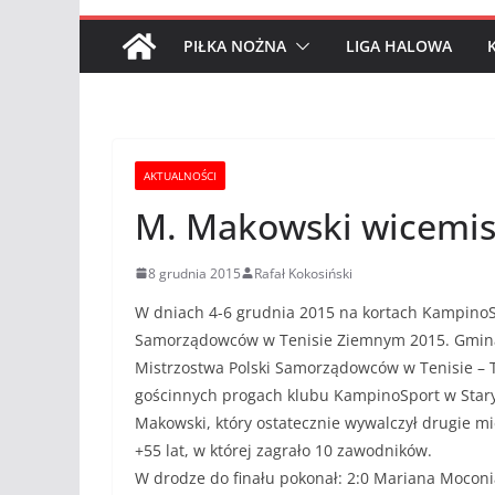
PIŁKA NOŻNA
LIGA HALOWA
AKTUALNOŚCI
M. Makowski wicemi
8 grudnia 2015
Rafał Kokosiński
W dniach 4-6 grudnia 2015 na kortach KampinoSp
Samorządowców w Tenisie Ziemnym 2015. Gmina 
Mistrzostwa Polski Samorządowców w Tenisie – T
gościnnych progach klubu KampinoSport w Stary
Makowski, który ostatecznie wywalczył drugie mi
+55 lat, w której zagrało 10 zawodników.
W drodze do finału pokonał: 2:0 Mariana Moconi