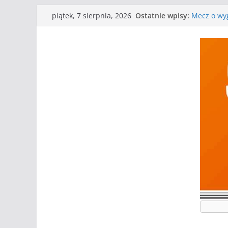
Przejdź
Ostatnie wpisy:
Mecz o wyg
piątek, 7 sierpnia, 2026
do
Nasze piłk
Kolejne gr
treści
Kolejne gr
WKS wygryw
Wielkiej
I mamy kol