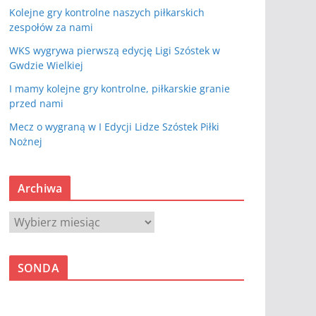
Kolejne gry kontrolne naszych piłkarskich
zespołów za nami
WKS wygrywa pierwszą edycję Ligi Szóstek w
Gwdzie Wielkiej
I mamy kolejne gry kontrolne, piłkarskie granie
przed nami
Mecz o wygraną w I Edycji Lidze Szóstek Piłki
Nożnej
Archiwa
A
r
c
SONDA
h
i
w