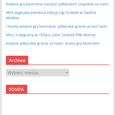
Kolejne gry kontrolne naszych piłkarskich zespołów za nami
WKS wygrywa pierwszą edycję Ligi Szóstek w Gwdzie
Wielkiej
I mamy kolejne gry kontrolne, piłkarskie granie przed nami
Mecz o wygraną w I Edycji Lidze Szóstek Piłki Nożnej
Kolejne piłkarskie granie za nami. Grano gry kontrolne
Archiwa
A
r
c
SONDA
h
i
w
a