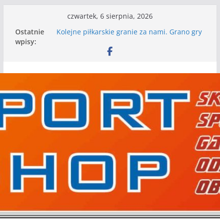
Przejdź
czwartek, 6 sierpnia, 2026
do
Ostatnie
Kolejne piłkarskie granie za nami. Grano gry
treści
wpisy:
kontrolne
Kolejne gry kontrolne naszych piłkarskich
zespołów za nami
WKS wygrywa pierwszą edycję Ligi Szóstek w
Gwdzie Wielkiej
I mamy kolejne gry kontrolne, piłkarskie
granie przed nami
Mecz o wygraną w I Edycji Lidze Szóstek Piłki
Nożnej