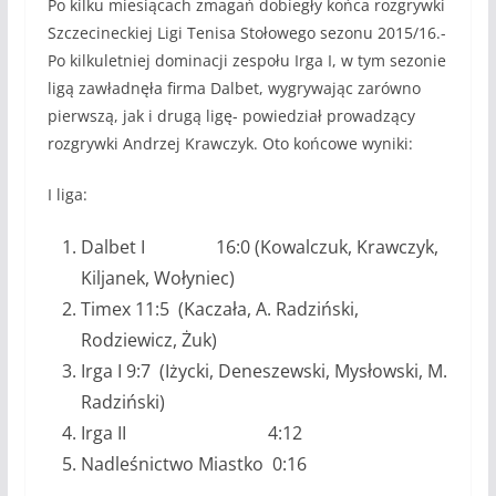
Po kilku miesiącach zmagań dobiegły końca rozgrywki
Szczecineckiej Ligi Tenisa Stołowego sezonu 2015/16.-
Po kilkuletniej dominacji zespołu Irga I, w tym sezonie
ligą zawładnęła firma Dalbet, wygrywając zarówno
pierwszą, jak i drugą ligę- powiedział prowadzący
rozgrywki Andrzej Krawczyk. Oto końcowe wyniki:
I liga:
Dalbet I 16:0 (Kowalczuk, Krawczyk,
Kiljanek, Wołyniec)
Timex 11:5 (Kaczała, A. Radziński,
Rodziewicz, Żuk)
Irga I 9:7 (Iżycki, Deneszewski, Mysłowski, M.
Radziński)
Irga II 4:12
Nadleśnictwo Miastko 0:16