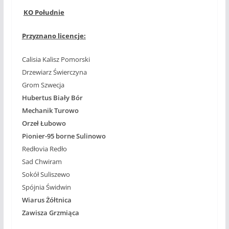
KO Południe
Przyznano licencje:
Calisia Kalisz Pomorski
Drzewiarz Świerczyna
Grom Szwecja
Hubertus Biały Bór
Mechanik Turowo
Orzeł Łubowo
Pionier-95 borne Sulinowo
Redłovia Redło
Sad Chwiram
Sokół Suliszewo
Spójnia Świdwin
Wiarus Żółtnica
Zawisza Grzmiąca