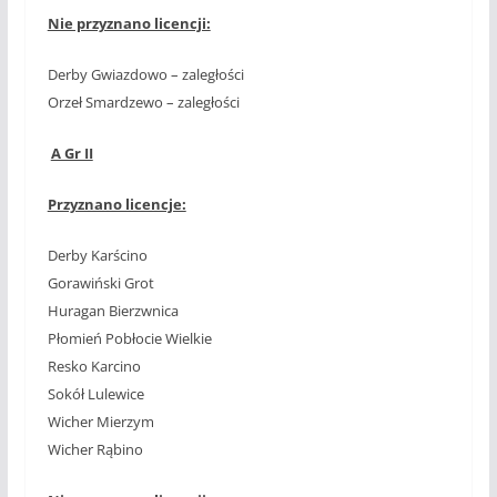
Nie przyznano licencji:
Derby Gwiazdowo – zaległości
Orzeł Smardzewo – zaległości
A Gr II
Przyznano licencje:
Derby Karścino
Gorawiński Grot
Huragan Bierzwnica
Płomień Pobłocie Wielkie
Resko Karcino
Sokół Lulewice
Wicher Mierzym
Wicher Rąbino