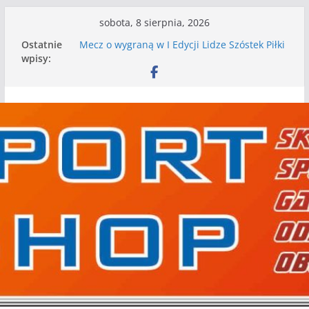
Przejdź
sobota, 8 sierpnia, 2026
do
Ostatnie
Mecz o wygraną w I Edycji Lidze Szóstek Piłki
treści
wpisy:
Nożnej
Nasze piłkarskie zespoły w toku przygotowań
do sezonu. Kolejne gry kontrolne przed nimi
Kolejne gry kontrolne naszych piłkarskich
zespołów za nami
WKS wygrywa pierwszą edycję Ligi Szóstek w
Gwdzie Wielkiej
I mamy kolejne gry kontrolne, piłkarskie
granie przed nami