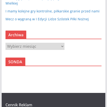
Wielkiej
I mamy kolejne gry kontrolne, piłkarskie granie przed nami
Mecz o wygraną w I Edycji Lidze Szóstek Piłki Nożnej
Archiwa
A
r
c
SONDA
h
i
w
a
Cennik Reklam