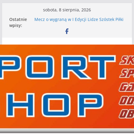
Przejdź
sobota, 8 sierpnia, 2026
do
Ostatnie
Mecz o wygraną w I Edycji Lidze Szóstek Piłki
treści
wpisy:
Nożnej
Nasze piłkarskie zespoły w toku przygotowań
do sezonu. Kolejne gry kontrolne przed nimi
Kolejne gry kontrolne naszych piłkarskich
zespołów za nami
WKS wygrywa pierwszą edycję Ligi Szóstek w
Gwdzie Wielkiej
I mamy kolejne gry kontrolne, piłkarskie
granie przed nami