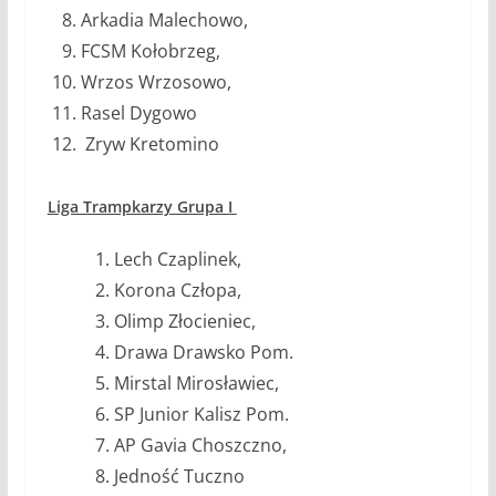
Arkadia Malechowo,
FCSM Kołobrzeg,
Wrzos Wrzosowo,
Rasel Dygowo
Zryw Kretomino
Liga Trampkarzy Grupa I
Lech Czaplinek,
Korona Człopa,
Olimp Złocieniec,
Drawa Drawsko Pom.
Mirstal Mirosławiec,
SP Junior Kalisz Pom.
AP Gavia Choszczno,
Jedność Tuczno