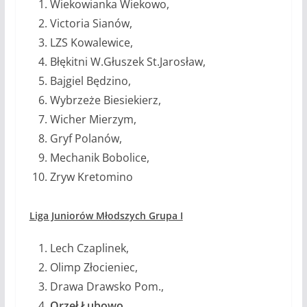
Wiekowianka Wiekowo,
Victoria Sianów,
LZS Kowalewice,
Błękitni W.Głuszek St.Jarosław,
Bajgiel Będzino,
Wybrzeże Biesiekierz,
Wicher Mierzym,
Gryf Polanów,
Mechanik Bobolice,
Zryw Kretomino
Liga Juniorów Młodszych Grupa I
Lech Czaplinek,
Olimp Złocieniec,
Drawa Drawsko Pom.,
Orzeł Łubowo,