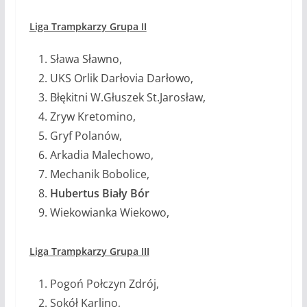
Liga Trampkarzy Grupa II
Sława Sławno,
UKS Orlik Darłovia Darłowo,
Błękitni W.Głuszek St.Jarosław,
Zryw Kretomino,
Gryf Polanów,
Arkadia Malechowo,
Mechanik Bobolice,
Hubertus Biały Bór
Wiekowianka Wiekowo,
Liga Trampkarzy Grupa III
Pogoń Połczyn Zdrój,
Sokół Karlino,