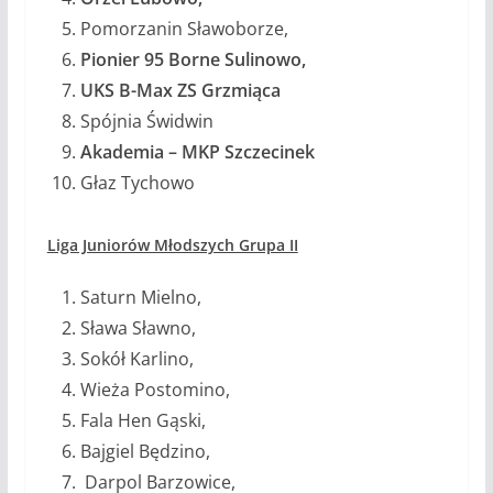
Pomorzanin Sławoborze,
Pionier 95 Borne Sulinowo,
UKS B-Max ZS Grzmiąca
Spójnia Świdwin
Akademia – MKP Szczecinek
Głaz Tychowo
Liga Juniorów Młodszych Grupa II
Saturn Mielno,
Sława Sławno,
Sokół Karlino,
Wieża Postomino,
Fala Hen Gąski,
Bajgiel Będzino,
Darpol Barzowice,