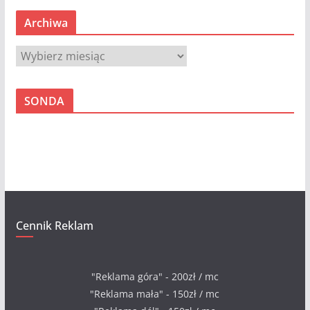
Archiwa
A
r
c
SONDA
h
i
w
a
Cennik Reklam
"Reklama góra" - 200zł / mc
"Reklama mała" - 150zł / mc