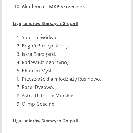
Akademia – MKP Szczecinek
Liga Juniorów Starszych Grupa II
Spójnia Świdwin,
Pogoń Połczyn Zdrój,
Iskra Białogard,
Radew Białogórzyno,
Płomień Myślino,
Przyszłość dla młodzieży Rusinowo,
Rasel Dygowo, ,
Astra Ustronie Morskie,
Olimp Gościno
Liga Juniorów Starszych Grupa III