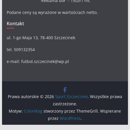
"Reklama dół" - 150zł / mc
Podane ceny są wyrażone w wartościach netto.
Kontakt
ul. 1-go Maja 13, 78-400 Szczecinek
tel. 509132354
e-mail: futbol.szczecinek@wp.pl
Prawa autorskie © 2026
Sport Szczecinek
. Wszystkie prawa
zastrzeżone.
Motyw:
ColorMag
stworzony przez ThemeGrill. Wspierane
przez
WordPress
.