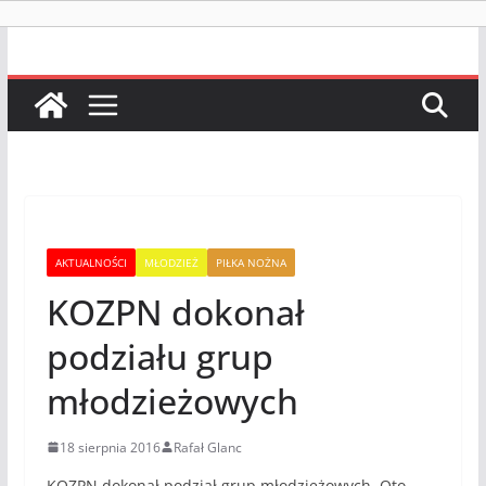
AKTUALNOŚCI
MŁODZIEŻ
PIŁKA NOŻNA
KOZPN dokonał
podziału grup
młodzieżowych
18 sierpnia 2016
Rafał Glanc
KOZPN dokonał podział grup młodzieżowych. Oto