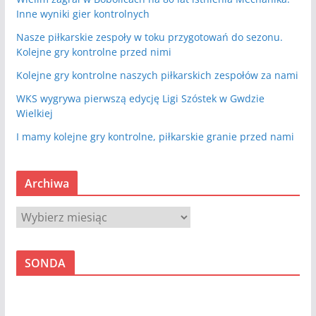
Inne wyniki gier kontrolnych
Nasze piłkarskie zespoły w toku przygotowań do sezonu.
Kolejne gry kontrolne przed nimi
Kolejne gry kontrolne naszych piłkarskich zespołów za nami
WKS wygrywa pierwszą edycję Ligi Szóstek w Gwdzie
Wielkiej
I mamy kolejne gry kontrolne, piłkarskie granie przed nami
Archiwa
A
r
c
SONDA
h
i
w