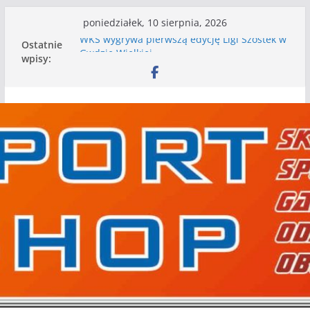
Przejdź
poniedziałek, 10 sierpnia, 2026
do
Ostatnie
WKS wygrywa pierwszą edycję Ligi Szóstek w
treści
wpisy:
Gwdzie Wielkiej
I mamy kolejne gry kontrolne, piłkarskie
granie przed nami
Wielim zagrał w Bobolicach na 80 lat
istnienia Mechanika. Inne wyniki gier
kontrolnych
Nasze piłkarskie zespoły w toku przygotowań
do sezonu. Kolejne gry kontrolne przed nimi
Kolejne gry kontrolne naszych piłkarskich
zespołów za nami