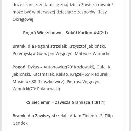
duże szanse, że tam się znajdzie a Zawisza również
może być w pierwszej dziesiątce zespołów Klasy
Okręgowej.
Pogoń Wierzchowo – Sokół Karlino 4:4(2:1)
Bramki dla Pogoni strzelali:
Krzysztof Jabłoński,
Przemysłąw Guła, Jan Węgrzyn, Mateusz Winnicki
Pogoń:
Dykas – Antonowicz(79′ Kozłowski), Guła, K.
Jabłoński, Kaczmarek, Kakao, Krążek(65′ Fiedurek),
Musiejuk(88′ Truszkiewicz), Pietras, Węgrzyn,
Winnicki(79′ Polanowski)
KS Sieciemin – Zawisza Grzmiąca 1:3(1:1)
Bramki dla Zawiszy strzelali:
Adam Zieliński-2, Filip
Gendek,