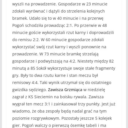
wyszli na prowadzenie. Gospodarze w 23 minucie
zdołali wyrównać i dążyli do strzelenia kolejnych
bramek. Udało się to w 40 minucie i na przerwę
Pogoń schodziła prowadząc 2:1. Po przerwie w 48
minucie goście wykorzystali rzut karny i doprowadzili
do remisu 2:2. W 60 minucie gospodarze zdołali
wykorzystać swój rzut karny i wyszli ponownie na
prowadzenie. W 73 minucie bramkę strzelają
gospodarze i podwyższają na 4:2. Niestety między 82
minutą a 85 Sokół wykorzystuje swoje stałe fragmenty
gry. Były to dwa rzutu karne i stan meczu był
remisowy 4:4. Taki wynik utrzymał się do ostatniego
gwizdka sędziego.
Zawisza Grzmiąca
w niedzielę
zagrał z KS Sieciemin na boisku rywala. Zawisza
wygrał ten mecz 3:1 i zainkasował trzy punkty. Jest już
wiadomo, że oba zespoły będą nadal grać na tym
poziomie rozgrywkowym. Pozostały jeszcze 5 kolejek
gier. Pogoń walczy o pierwszą ósemkę tabeli i ma