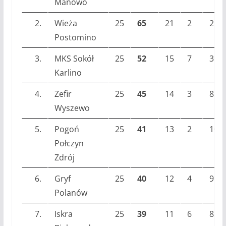
Manowo
2.
Wieża
25
65
21
2
2
Postomino
3.
MKS Sokół
25
52
15
7
3
Karlino
4.
Zefir
25
45
14
3
8
Wyszewo
5.
Pogoń
25
41
13
2
10
Połczyn
Zdrój
6.
Gryf
25
40
12
4
9
Polanów
7.
Iskra
25
39
11
6
8