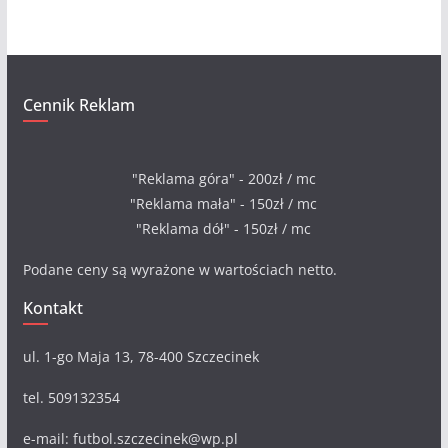
a
Cennik Reklam
"Reklama góra" - 200zł / mc
"Reklama mała" - 150zł / mc
"Reklama dół" - 150zł / mc
Podane ceny są wyrażone w wartościach netto.
Kontakt
ul. 1-go Maja 13, 78-400 Szczecinek
tel. 509132354
e-mail: futbol.szczecinek@wp.pl