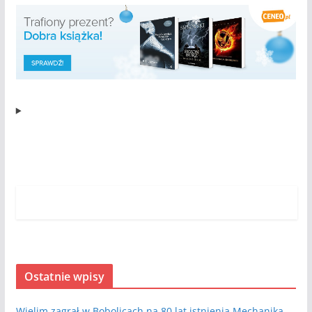
Ostatnie wpisy
Wielim zagrał w Bobolicach na 80 lat istnienia Mechanika.