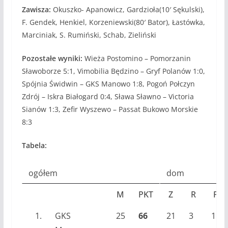
Zawisza:
Okuszko- Apanowicz, Gardzioła(10′ Sękulski),
F. Gendek, Henkiel, Korzeniewski(80′ Bator), Łastówka,
Marciniak, S. Rumiński, Schab, Zieliński
Pozostałe wyniki:
Wieża Postomino – Pomorzanin
Sławoborze 5:1, Vimobilia Będzino – Gryf Polanów 1:0,
Spójnia Świdwin – GKS Manowo 1:8, Pogoń Połczyn
Zdrój – Iskra Białogard 0:4, Sława Sławno – Victoria
Sianów 1:3, Zefir Wyszewo – Passat Bukowo Morskie
8:3
Tabela:
ogółem
dom
M
PKT
Z
R
P
1.
GKS
25
66
21
3
1