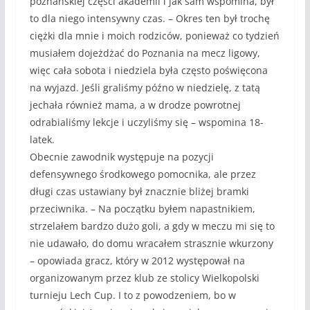
poznańskiej części akademii i jak sam wspomina, był
to dla niego intensywny czas. – Okres ten był trochę
ciężki dla mnie i moich rodziców, ponieważ co tydzień
musiałem dojeżdżać do Poznania na mecz ligowy,
więc cała sobota i niedziela była często poświęcona
na wyjazd. Jeśli graliśmy późno w niedzielę, z tatą
jechała również mama, a w drodze powrotnej
odrabialiśmy lekcje i uczyliśmy się – wspomina 18-
latek.
Obecnie zawodnik występuje na pozycji
defensywnego środkowego pomocnika, ale przez
długi czas ustawiany był znacznie bliżej bramki
przeciwnika. – Na początku byłem napastnikiem,
strzelałem bardzo dużo goli, a gdy w meczu mi się to
nie udawało, do domu wracałem strasznie wkurzony
– opowiada gracz, który w 2012 występował na
organizowanym przez klub ze stolicy Wielkopolski
turnieju Lech Cup. I to z powodzeniem, bo w