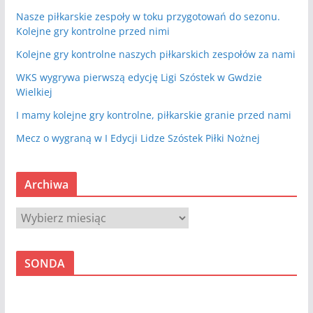
Nasze piłkarskie zespoły w toku przygotowań do sezonu.
Kolejne gry kontrolne przed nimi
Kolejne gry kontrolne naszych piłkarskich zespołów za nami
WKS wygrywa pierwszą edycję Ligi Szóstek w Gwdzie
Wielkiej
I mamy kolejne gry kontrolne, piłkarskie granie przed nami
Mecz o wygraną w I Edycji Lidze Szóstek Piłki Nożnej
Archiwa
A
r
c
SONDA
h
i
w