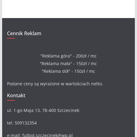
a
Cennik Reklam
"Reklama góra" - 200zł / mc
"Reklama mała" - 150zł / mc
"Reklama dół" - 150zł / mc
Podane ceny są wyrażone w wartościach netto.
Kontakt
ul. 1-go Maja 13, 78-400 Szczecinek
tel. 509132354
e-mail: futbol.szczecinek@wp.pl