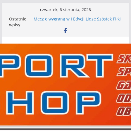
Przejdź
czwartek, 6 sierpnia, 2026
do
Ostatnie
Mecz o wygraną w I Edycji Lidze Szóstek Piłki
treści
wpisy:
Nożnej
Nasze piłkarskie zespoły w toku przygotowań
do sezonu. Kolejne gry kontrolne przed nimi
Kolejne gry kontrolne naszych piłkarskich
zespołów za nami
WKS wygrywa pierwszą edycję Ligi Szóstek w
Gwdzie Wielkiej
I mamy kolejne gry kontrolne, piłkarskie
granie przed nami