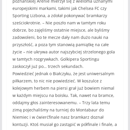
poznańskiej Arenie mierzył się z wieloma uznanymi
europejskimi markami, takimi jak Chelsea FC czy
Sporting Lizbona, a zdołał pokonywać bramkarzy
sześciokrotnie. – Nie poszło nam w tamtym roku
dobrze, bo zajęliśmy ostatnie miejsce, ale byliśmy
zadowoleni, bo te mecze dały nam dużo nauki na
przyszłość, a poza tym stanowią pamiątkę na całe
życie – nie ukrywa autor najszybciej strzelonego gola
w tamtych rozgrywkach. Golkipera Sportingu
zaskoczył już po… trzech sekundach.
Powiedzieć jednak o Białczyku, że jest uniwersalnym
piłkarzem, to nic nie powiedzieć. W koszulce z
kolejowym herbem na piersi grał już bowiem niemal
w każdym miejscu na boisku. Tak, nawet na bramce,
oddajmy głos zainteresowanemu. – Trzy lata temu
zimą pojechaliśmy na turniej do Montabaur do
Niemiec i w ćwierćfinale nasz bramkarz doznał
kontuzji. Ktoś musiał go zastąpić w półfinale i finale, a