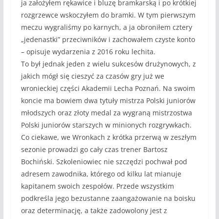
ja założyłem rękawice i bluzę bramkarską i po krótkiej
rozgrzewce wskoczyłem do bramki. W tym pierwszym
meczu wygraliśmy po karnych, a ja obroniłem cztery
„jedenastki” przeciwników i zachowałem czyste konto
– opisuje wydarzenia z 2016 roku lechita.
To był jednak jeden z wielu sukcesów drużynowych, z
jakich mógł się cieszyć za czasów gry już we
wronieckiej części Akademii Lecha Poznań. Na swoim
koncie ma bowiem dwa tytuły mistrza Polski juniorów
młodszych oraz złoty medal za wygraną mistrzostwa
Polski juniorów starszych w minionych rozgrywkach.
Co ciekawe, we Wronkach z krótka przerwą w zeszłym
sezonie prowadzi go cały czas trener Bartosz
Bochiński. Szkoleniowiec nie szczędzi pochwał pod
adresem zawodnika, którego od kilku lat mianuje
kapitanem swoich zespołów. Przede wszystkim
podkreśla jego bezustanne zaangażowanie na boisku
oraz determinację, a także zadowolony jest z