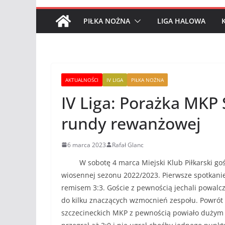
PIŁKA NOŻNA
LIGA HALOWA
AKTUALNOŚCI
IV LIGA
PIŁKA NOŻNA
IV Liga: Porażka MKP
rundy rewanżowej
6 marca 2023
Rafał Glanc
W sobotę 4 marca Miejski Klub Piłkarski gości
wiosennej sezonu 2022/2023. Pierwsze spotkanie
remisem 3:3. Goście z pewnością jechali powalcz
do kilku znaczących wzmocnień zespołu. Powrót 
szczecineckich MKP z pewnością powiało dużym o