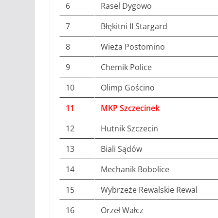
6
Rasel Dygowo
7
Błękitni II Stargard
8
Wieża Postomino
9
Chemik Police
10
Olimp Gościno
11
MKP Szczecinek
12
Hutnik Szczecin
13
Biali Sądów
14
Mechanik Bobolice
15
Wybrzeże Rewalskie Rewal
16
Orzeł Wałcz