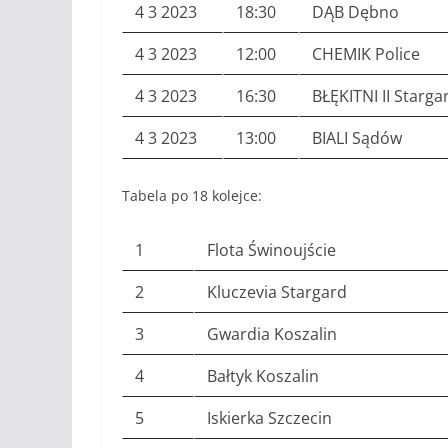
4 3 2023
18:30
DĄB Dębno
4 3 2023
12:00
CHEMIK Police
4 3 2023
16:30
BŁĘKITNI II Starga
4 3 2023
13:00
BIALI Sądów
Tabela po 18 kolejce:
1
Flota Świnoujście
2
Kluczevia Stargard
3
Gwardia Koszalin
4
Bałtyk Koszalin
5
Iskierka Szczecin