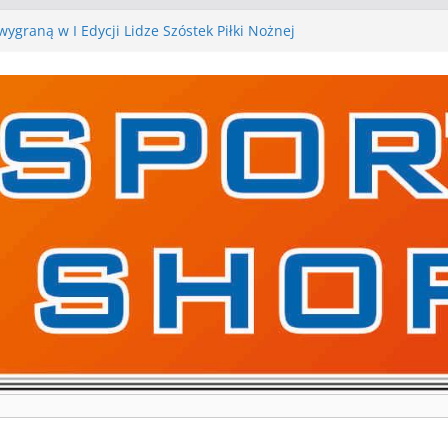
ygraną w I Edycji Lidze Szóstek Piłki Nożnej
iłkarskie zespoły w toku przygotowań do sezonu.
 gry kontrolne przed nimi
 gry kontrolne naszych piłkarskich zespołów za nami
rywa pierwszą edycję Ligi Szóstek w Gwdzie
kolejne gry kontrolne, piłkarskie granie przed nami