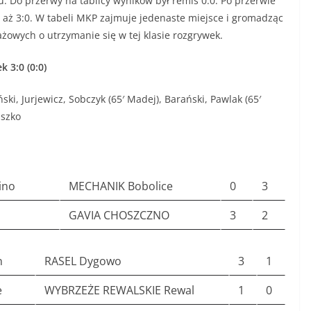
u. Do przerwy na tablicy wyników był remis 0:0. Po przerwie
P, aż 3:0. W tabeli MKP zajmuje jedenaste miejsce i gromadząc
ażowych o utrzymanie się w tej klasie rozgrywek.
k 3:0 (0:0)
ski, Jurjewicz, Sobczyk (65′ Madej), Barański, Pawlak (65′
uszko
ino
MECHANIK Bobolice
0
3
GAVIA CHOSZCZNO
3
2
n
RASEL Dygowo
3
1
e
WYBRZEŻE REWALSKIE Rewal
1
0