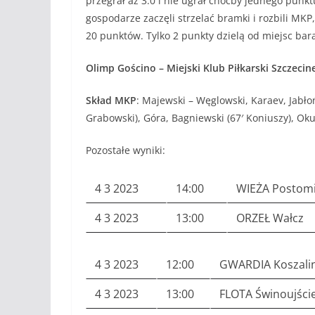
przegrał aż 3:0 i nie ugrał choćby jednego punkt
gospodarze zaczęli strzelać bramki i rozbili MK
20 punktów. Tylko 2 punkty dzielą od miejsc bar
Olimp Gościno – Miejski Klub Piłkarski Szczecine
Skład MKP
: Majewski – Węglowski, Karaev, Jabłoń
Grabowski), Góra, Bagniewski (67′ Koniuszy), Ok
Pozostałe wyniki:
4 3 2023
14:00
WIEŻA Postom
4 3 2023
13:00
ORZEŁ Wałcz
4 3 2023
12:00
GWARDIA Koszali
4 3 2023
13:00
FLOTA Świnoujści