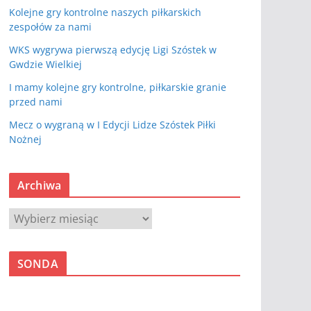
Kolejne gry kontrolne naszych piłkarskich
zespołów za nami
WKS wygrywa pierwszą edycję Ligi Szóstek w
Gwdzie Wielkiej
I mamy kolejne gry kontrolne, piłkarskie granie
przed nami
Mecz o wygraną w I Edycji Lidze Szóstek Piłki
Nożnej
Archiwa
A
r
c
SONDA
h
i
w