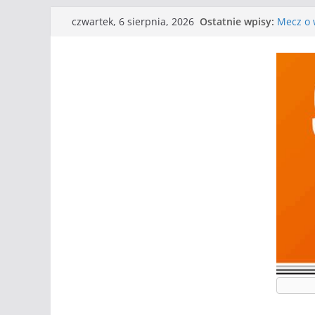
Przejdź
Ostatnie wpisy:
Mecz o w
czwartek, 6 sierpnia, 2026
do
Nasze p
Kolejne
treści
Kolejne
WKS wyg
Wielkiej
I mamy 