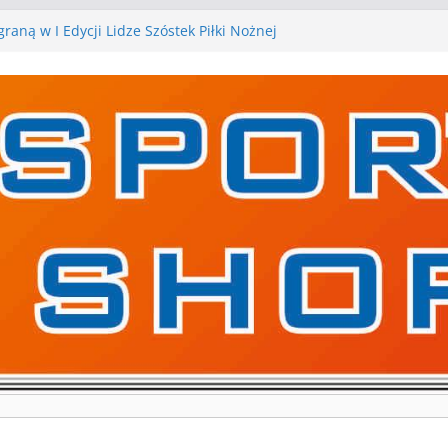
raną w I Edycji Lidze Szóstek Piłki Nożnej
arskie zespoły w toku przygotowań do sezonu.
y kontrolne przed nimi
y kontrolne naszych piłkarskich zespołów za nami
a pierwszą edycję Ligi Szóstek w Gwdzie
ejne gry kontrolne, piłkarskie granie przed nami