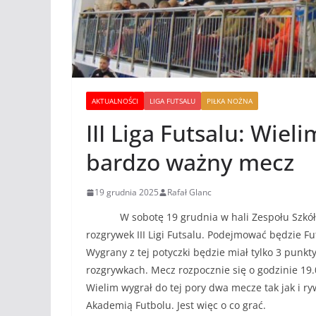
AKTUALNOŚCI
LIGA FUTSALU
PIŁKA NOŻNA
III Liga Futsalu: Wiel
bardzo ważny mecz
19 grudnia 2025
Rafał Glanc
W sobotę 19 grudnia w hali Zespołu Szkół nr
rozgrywek III Ligi Futsalu. Podejmować będzie Fu
Wygrany z tej potyczki będzie miał tylko 3 punkty
rozgrywkach. Mecz rozpocznie się o godzinie 19.0
Wielim wygrał do tej pory dwa mecze tak jak i ry
Akademią Futbolu. Jest więc o co grać.