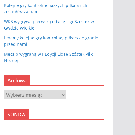
Kolejne gry kontrolne naszych piłkarskich
zespołów za nami
WKS wygrywa pierwszą edycję Ligi Szóstek w
Gwdzie Wielkiej
I mamy kolejne gry kontrolne, piłkarskie granie
przed nami
Mecz o wygraną w I Edycji Lidze Szóstek Piłki
Nożnej
Archiwa
A
r
c
SONDA
h
i
w