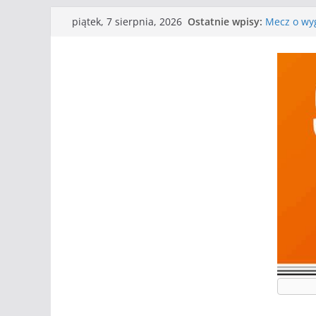
Przejdź
Ostatnie wpisy:
Mecz o wyg
piątek, 7 sierpnia, 2026
do
Nasze piłk
Kolejne gr
treści
Kolejne gr
WKS wygryw
Wielkiej
I mamy kol