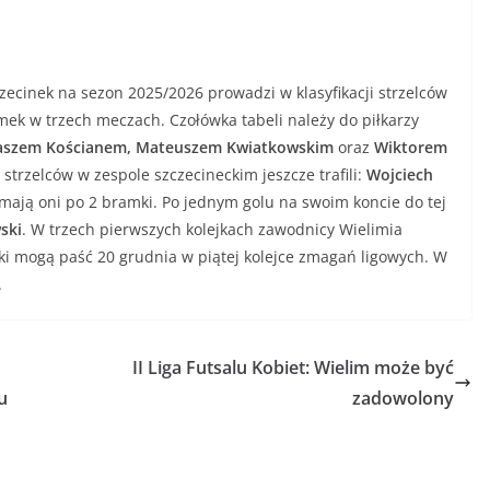
ecinek na sezon 2025/2026 prowadzi w klasyfikacji strzelców
bramek w trzech meczach. Czołówka tabeli należy do piłkarzy
aszem Kościanem, Mateuszem Kwiatkowskim
oraz
Wiktorem
tę strzelców w zespole szczecineckim jeszcze trafili:
Wojciech
mają oni po 2 bramki. Po jednym golu na swoim koncie do tej
ski
. W trzech pierwszych kolejkach zawodnicy Wielimia
ki mogą paść 20 grudnia w piątej kolejce zmagań ligowych. W
.
II Liga Futsalu Kobiet: Wielim może być
u
zadowolony