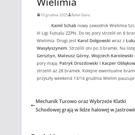
Wielimia
10 grudnia 2025
Rafał Glanc
Kamil Schab
nowy zawodnik Wielimia Szcz
III Ligi Futsalu ZZPN. Do tej pory strzelił on 8 
Wielimia. Drugi jest
Karol Dołgowski
wraz z
Łuk
Wasyłyszynem
. Strzelili oni po 3 bramki. Na lis
Gersztyn, Mateusz Górny, Wojciech Karolewski
pory mają:
Patryk Drozdowski i Kacper Obłąkow
strzelili aż 28 bramek. Kolejne ewentualne bram
przyszły weekend 13/14 grudnia Wielim pauzuje
Mechanik Turowo oraz Wybrzeże Klatki
Schodowej grają w lidze halowej w Jastrowi