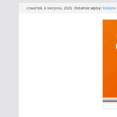
Przejdź
Ostatnie wpisy:
Kolejne 
czwartek, 6 sierpnia, 2026
do
Kolejne
WKS wyg
treści
Wielkiej
I mamy 
Mecz o w