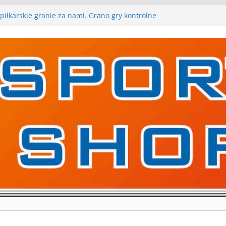
piłkarskie granie za nami. Grano gry kontrolne
 gry kontrolne naszych piłkarskich zespołów za nami
rywa pierwszą edycję Ligi Szóstek w Gwdzie
kolejne gry kontrolne, piłkarskie granie przed nami
ygraną w I Edycji Lidze Szóstek Piłki Nożnej