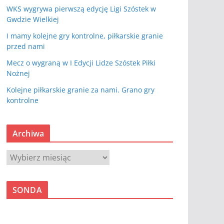
WKS wygrywa pierwszą edycję Ligi Szóstek w
Gwdzie Wielkiej
I mamy kolejne gry kontrolne, piłkarskie granie
przed nami
Mecz o wygraną w I Edycji Lidze Szóstek Piłki
Nożnej
Kolejne piłkarskie granie za nami. Grano gry
kontrolne
Archiwa
A
r
c
SONDA
h
i
w