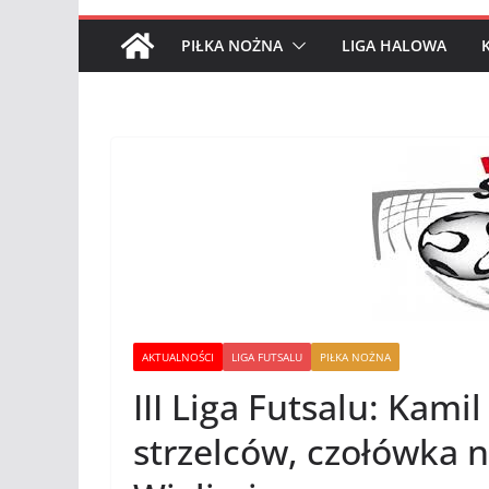
PIŁKA NOŻNA
LIGA HALOWA
AKTUALNOŚCI
LIGA FUTSALU
PIŁKA NOŻNA
III Liga Futsalu: Kami
strzelców, czołówka 