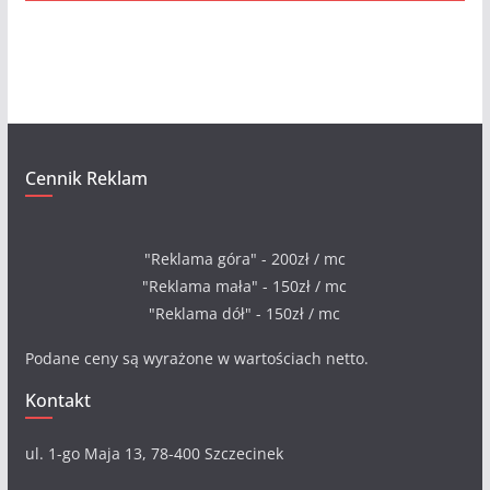
i
w
a
Cennik Reklam
"Reklama góra" - 200zł / mc
"Reklama mała" - 150zł / mc
"Reklama dół" - 150zł / mc
Podane ceny są wyrażone w wartościach netto.
Kontakt
ul. 1-go Maja 13, 78-400 Szczecinek