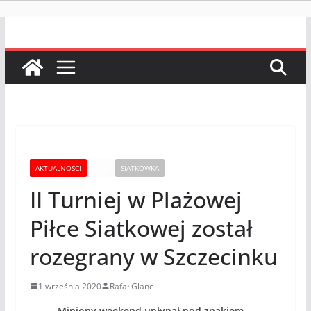
AKTUALNOŚCI
INNE
SIATKÓWKA
II Turniej w Plażowej
Piłce Siatkowej został
rozegrany w Szczecinku
1 września 2020
Rafał Glanc
Miniony weekend upłynął pod znakiem