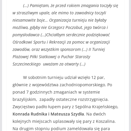
(…) Pamiętam, że przed rokiem zmagania toczyły się
w straszliwym upale, ale mimo to zawodnicy toczyli
niesamowite boje… Organizacja turnieju nie byłaby
możliwa, gdyby nie Grzegorz Poczobut, jego twórca i
pomysłodawca (…)Chciałbym serdecznie podziękować
Ośrodkowi Sportu i Rekreacji za pomoc w organizacji
zawodów, oraz wszystkim sponsorom (…) II Turniej
Plażowej Piłki Siatkowej o Puchar Starosty
Szczecineckiego uważam za otwarty (…)
W sobotnim turnieju udział wzięło 12 par,
głównie z województwa zachodniopomorskiego. Po
ponad 7 godzinnych zmaganiach w systemie
brazylijskim, zapadły ostateczne rozstrzygnięcia.
Zwycięstwo padło łupem pary z Sępólna Krajeńskiego,
Konrada Rudnika i Mateusza Szydła
. Na dwóch
kolejnych miejscach uplasowały się pary z Koszalina.
Na drugim stopniu podium zameldowała się para