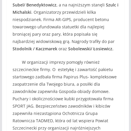
Subel/ Benedyktowicz
, a na najniższym stanęli
Szulc i
Michalski
. Organizatorzy przewidzieli kilka
niespodzianek. Firma AR-GIPS, producent betonu
towarowego ufundowała statuetki dla najlepiej
broniącej pary oraz pary, która popisała się
najbardziej widowiskową grą. Nagrody trafiły do par
Stodolnik / Kaczmarek
oraz
Sobolewski/ Łosiewicz.
W organizacji imprezy pomogły również
szczecineckie firmy. O estetykę i zawartość pakietu
startowego zadbała firma Papirus Plus- kompleksowe
zaopatrzenie dla Twojego biura, a posiłki dla
zawodników zapewniła Gospoda-obiady domowe.
Puchary i okolicznościowe kubki przygotowała firma
SPORT JAG. Bezpieczeństwo zawodników i kibiców
zapewniła niezastąpiona Ochotnicza Grupa
Ratownicza TADMED, która od lat wspiera Powiat
Szczecinecki przy organizacji najróżniejszych