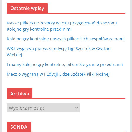
Ostatnie wpisy
Nasze piłkarskie zespoły w toku przygotowań do sezonu.
Kolejne gry kontrolne przed nimi
Kolejne gry kontrolne naszych piłkarskich zespołów za nami
WKS wygrywa pierwszą edycję Ligi Szóstek w Gwdzie
Wielkiej
I mamy kolejne gry kontrolne, piłkarskie granie przed nami
Mecz o wygraną w I Edycji Lidze Szóstek Piłki Nożnej
Archiwa
A
r
c
SONDA
h