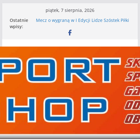
Przejdź
piątek, 7 sierpnia, 2026
do
Ostatnie
Mecz o wygraną w I Edycji Lidze Szóstek Piłki
treści
wpisy:
Nożnej
Nasze piłkarskie zespoły w toku przygotowań
do sezonu. Kolejne gry kontrolne przed nimi
Kolejne gry kontrolne naszych piłkarskich
zespołów za nami
WKS wygrywa pierwszą edycję Ligi Szóstek w
Gwdzie Wielkiej
I mamy kolejne gry kontrolne, piłkarskie
granie przed nami