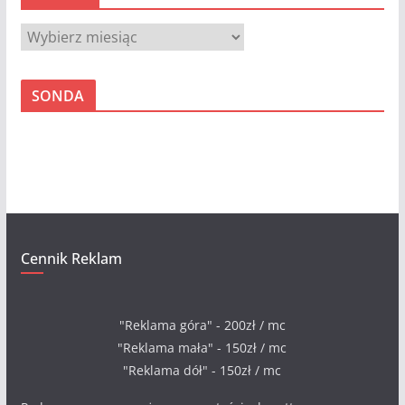
A
r
c
SONDA
h
i
w
a
Cennik Reklam
"Reklama góra" - 200zł / mc
"Reklama mała" - 150zł / mc
"Reklama dół" - 150zł / mc