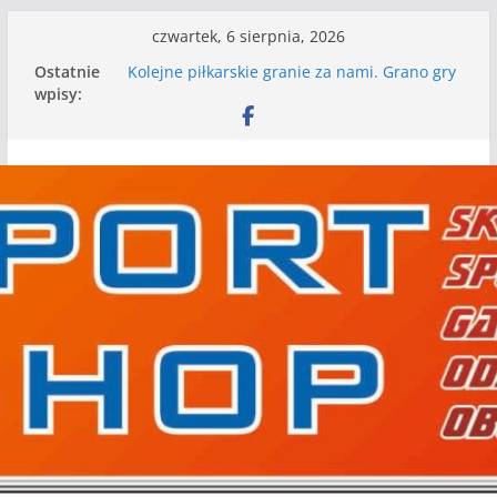
Przejdź
czwartek, 6 sierpnia, 2026
do
Ostatnie
Kolejne piłkarskie granie za nami. Grano gry
treści
wpisy:
kontrolne
Kolejne gry kontrolne naszych piłkarskich
zespołów za nami
WKS wygrywa pierwszą edycję Ligi Szóstek w
Gwdzie Wielkiej
I mamy kolejne gry kontrolne, piłkarskie
granie przed nami
Mecz o wygraną w I Edycji Lidze Szóstek Piłki
Nożnej