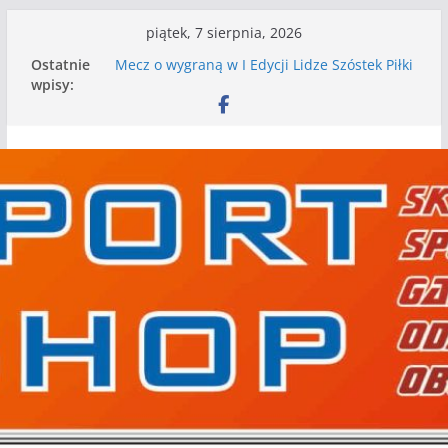
Przejdź
piątek, 7 sierpnia, 2026
do
Ostatnie
Mecz o wygraną w I Edycji Lidze Szóstek Piłki
treści
wpisy:
Nożnej
Nasze piłkarskie zespoły w toku przygotowań
do sezonu. Kolejne gry kontrolne przed nimi
Kolejne gry kontrolne naszych piłkarskich
zespołów za nami
WKS wygrywa pierwszą edycję Ligi Szóstek w
Gwdzie Wielkiej
I mamy kolejne gry kontrolne, piłkarskie
granie przed nami