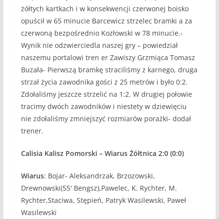
żółtych kartkach i w konsekwencji czerwonej boisko
opuścił w 65 minucie Barcewicz strzelec bramki a za
czerwoną bezpośrednio Kozłowski w 78 minucie.-
Wynik nie odzwierciedla naszej gry – powiedział
naszemu portalowi tren er Zawiszy Grzmiąca Tomasz
Buzała- Pierwszą bramkę straciliśmy z karnego, druga
strzał życia zawodnika gości z 25 metrów i było 0:2.
Zdołaliśmy jeszcze strzelić na 1:2. W drugiej połowie
tracimy dwóch zawodników i niestety w dziewięciu
nie zdołaliśmy zmniejszyć rozmiarów porażki- dodał
trener.
Calisia Kalisz Pomorski – Wiarus Żółtnica 2:0 (0:0)
Wiarus
: Bojar- Aleksandrzak, Brzozowski,
Drewnowski(55′ Bengsz),Pawelec, K. Rychter, M.
Rychter,Staciwa, Stępień, Patryk Wasilewski, Paweł
Wasilewski