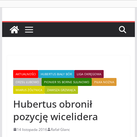
AKTUALNOŚCI
HUBERTUS BIAŁY BÓR
LIGA OKRĘGOWA
ORZEŁ ŁUBOWO
PIONIER 95 BORNE SULINOWO
PIŁKA NOŻNA
WIARUS ŻÓŁTNICA
ZAWISZA GRZMIĄCA
Hubertus obronił
pozycję wicelidera
14 listopada 2016
Rafał Glanc