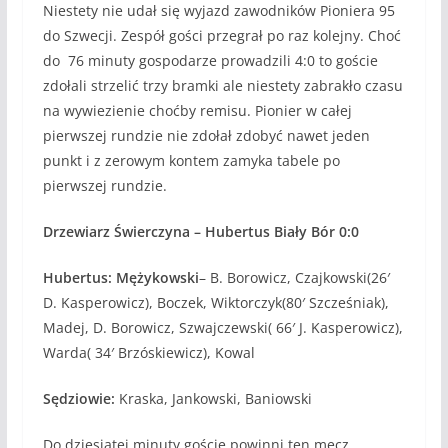
Niestety nie udał się wyjazd zawodników Pioniera 95
do Szwecji. Zespół gości przegrał po raz kolejny. Choć
do 76 minuty gospodarze prowadzili 4:0 to goście
zdołali strzelić trzy bramki ale niestety zabrakło czasu
na wywiezienie choćby remisu. Pionier w całej
pierwszej rundzie nie zdołał zdobyć nawet jeden
punkt i z zerowym kontem zamyka tabele po
pierwszej rundzie.
Drzewiarz Świerczyna – Hubertus Biały Bór 0:0
Hubertus: Mężykowski
– B. Borowicz, Czajkowski(26′
D. Kasperowicz), Boczek, Wiktorczyk(80′ Szcześniak),
Madej, D. Borowicz, Szwajczewski( 66′ J. Kasperowicz),
Warda( 34′ Brzóskiewicz), Kowal
Sędziowie:
Kraska, Jankowski, Baniowski
Do dziesiątej minuty goście powinni ten mecz