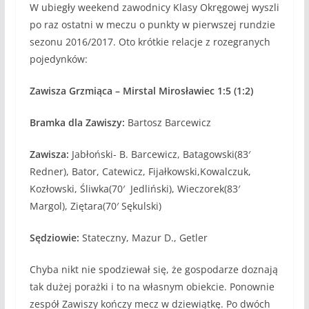
W ubiegły weekend zawodnicy Klasy Okręgowej wyszli
po raz ostatni w meczu o punkty w pierwszej rundzie
sezonu 2016/2017. Oto krótkie relacje z rozegranych
pojedynków:
Zawisza Grzmiąca – Mirstal Mirosławiec 1:5 (1:2)
Bramka dla Zawiszy:
Bartosz Barcewicz
Zawisza:
Jabłoński- B. Barcewicz, Batagowski(83′
Redner), Bator, Catewicz, Fijałkowski,Kowalczuk,
Kozłowski, Śliwka(70′ Jedliński), Wieczorek(83′
Margol), Ziętara(70′ Sękulski)
Sędziowie:
Stateczny, Mazur D., Getler
Chyba nikt nie spodziewał się, że gospodarze doznają
tak dużej porażki i to na własnym obiekcie. Ponownie
zespół Zawiszy kończy mecz w dziewiątkę. Po dwóch