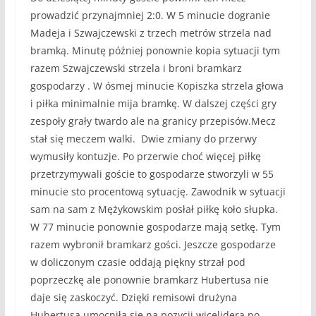
prowadzić przynajmniej 2:0. W 5 minucie dogranie
Madeja i Szwajczewski z trzech metrów strzela nad
bramką. Minutę później ponownie kopia sytuacji tym
razem Szwajczewski strzela i broni bramkarz
gospodarzy . W ósmej minucie Kopiszka strzela głowa
i piłka minimalnie mija bramkę. W dalszej części gry
zespoły grały twardo ale na granicy przepisów.Mecz
stał się meczem walki. Dwie zmiany do przerwy
wymusiły kontuzje. Po przerwie choć więcej piłkę
przetrzymywali goście to gospodarze stworzyli w 55
minucie sto procentową sytuację. Zawodnik w sytuacji
sam na sam z Mężykowskim posłał piłkę koło słupka.
W 77 minucie ponownie gospodarze mają setkę. Tym
razem wybronił bramkarz gości. Jeszcze gospodarze
w doliczonym czasie oddają piękny strzał pod
poprzeczkę ale ponownie bramkarz Hubertusa nie
daje się zaskoczyć. Dzięki remisowi drużyna
Hubertusa umocniła się na pozycji wicelidera po