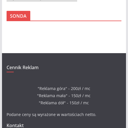
r
c
SONDA
h
i
w
a
Cennik Reklam
"Reklama góra" - 200zł / mc
"Reklama mała" - 150zł / mc
"Reklama dół" - 150zł / mc
Podane ceny są wyrażone w wartościach netto.
Kontakt