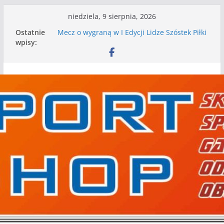
Przejdź
niedziela, 9 sierpnia, 2026
do
Ostatnie
Mecz o wygraną w I Edycji Lidze Szóstek Piłki
treści
wpisy:
Nożnej
Nasze piłkarskie zespoły w toku przygotowań
do sezonu. Kolejne gry kontrolne przed nimi
Kolejne gry kontrolne naszych piłkarskich
zespołów za nami
WKS wygrywa pierwszą edycję Ligi Szóstek w
Gwdzie Wielkiej
I mamy kolejne gry kontrolne, piłkarskie
granie przed nami