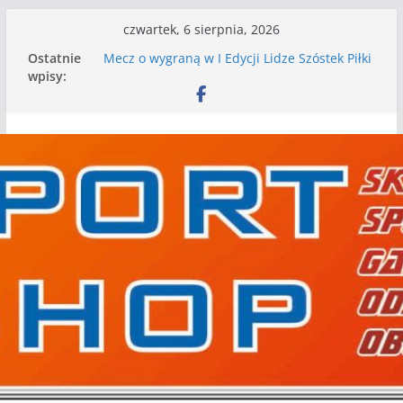
Przejdź
czwartek, 6 sierpnia, 2026
do
Ostatnie
Mecz o wygraną w I Edycji Lidze Szóstek Piłki
treści
wpisy:
Nożnej
Nasze piłkarskie zespoły w toku przygotowań
do sezonu. Kolejne gry kontrolne przed nimi
Kolejne gry kontrolne naszych piłkarskich
zespołów za nami
WKS wygrywa pierwszą edycję Ligi Szóstek w
Gwdzie Wielkiej
I mamy kolejne gry kontrolne, piłkarskie
granie przed nami