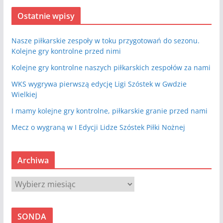
Ostatnie wpisy
Nasze piłkarskie zespoły w toku przygotowań do sezonu.
Kolejne gry kontrolne przed nimi
Kolejne gry kontrolne naszych piłkarskich zespołów za nami
WKS wygrywa pierwszą edycję Ligi Szóstek w Gwdzie
Wielkiej
I mamy kolejne gry kontrolne, piłkarskie granie przed nami
Mecz o wygraną w I Edycji Lidze Szóstek Piłki Nożnej
Archiwa
A
r
c
SONDA
h