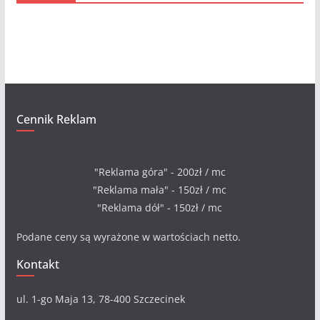
i
w
a
Cennik Reklam
"Reklama góra" - 200zł / mc
"Reklama mała" - 150zł / mc
"Reklama dół" - 150zł / mc
Podane ceny są wyrażone w wartościach netto.
Kontakt
ul. 1-go Maja 13, 78-400 Szczecinek