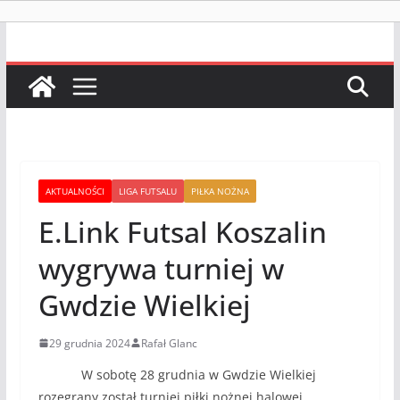
AKTUALNOŚCI
LIGA FUTSALU
PIŁKA NOŻNA
E.Link Futsal Koszalin
wygrywa turniej w
Gwdzie Wielkiej
29 grudnia 2024
Rafał Glanc
W sobotę 28 grudnia w Gwdzie Wielkiej
rozegrany został turniej piłki nożnej halowej.