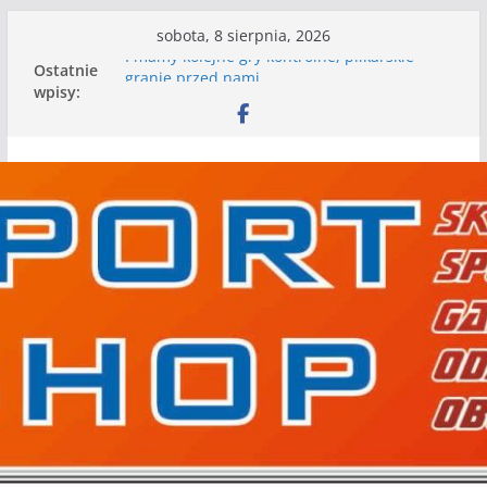
Przejdź
sobota, 8 sierpnia, 2026
do
Ostatnie
I mamy kolejne gry kontrolne, piłkarskie
treści
wpisy:
granie przed nami
Mecz o wygraną w I Edycji Lidze Szóstek Piłki
Nożnej
Nasze piłkarskie zespoły w toku przygotowań
do sezonu. Kolejne gry kontrolne przed nimi
Kolejne gry kontrolne naszych piłkarskich
zespołów za nami
WKS wygrywa pierwszą edycję Ligi Szóstek w
Gwdzie Wielkiej