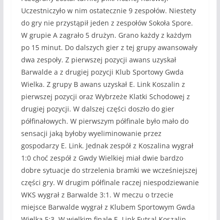
Uczestniczyło w nim ostatecznie 9 zespołów. Niestety
do gry nie przystąpił jeden z zespołów Sokoła Spore.
W grupie A zagrało 5 drużyn. Grano każdy z każdym
po 15 minut. Do dalszych gier z tej grupy awansowały
dwa zespoły. Z pierwszej pozycji awans uzyskał
Barwalde a z drugiej pozycji Klub Sportowy Gwda
Wielka. Z grupy B awans uzyskał E. Link Koszalin z
pierwszej pozycji oraz Wybrzeże Klatki Schodowej z
drugiej pozycji. W dalszej części doszło do gier
półfinałowych. W pierwszym półfinale było mało do
sensacji jaką byłoby wyeliminowanie przez
gospodarzy E. Link. Jednak zespół z Koszalina wygrał
1:0 choć zespół z Gwdy Wielkiej miał dwie bardzo
dobre sytuacje do strzelenia bramki we wcześniejszej
części gry. W drugim półfinale raczej niespodziewanie
WKS wygrał z Barwalde 3:1. W meczu o trzecie
miejsce Barwalde wygrał z Klubem Sportowym Gwda
Wielka 5:3. W wielkim finale E. Link Futsal Koszalin