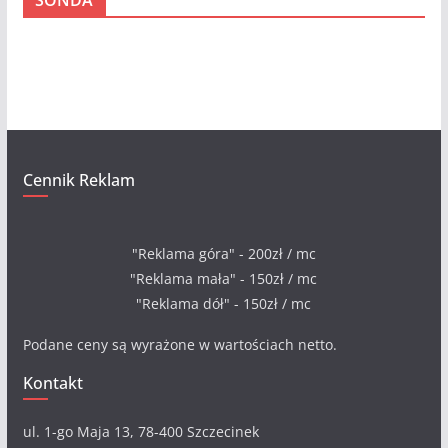
h
i
w
a
Cennik Reklam
"Reklama góra" - 200zł / mc
"Reklama mała" - 150zł / mc
"Reklama dół" - 150zł / mc
Podane ceny są wyrażone w wartościach netto.
Kontakt
ul. 1-go Maja 13, 78-400 Szczecinek