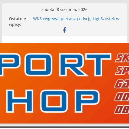
Przejdź
sobota, 8 sierpnia, 2026
do
Ostatnie
WKS wygrywa pierwszą edycję Ligi Szóstek w
treści
wpisy:
Gwdzie Wielkiej
I mamy kolejne gry kontrolne, piłkarskie
granie przed nami
Mecz o wygraną w I Edycji Lidze Szóstek Piłki
Nożnej
Nasze piłkarskie zespoły w toku przygotowań
do sezonu. Kolejne gry kontrolne przed nimi
Kolejne gry kontrolne naszych piłkarskich
zespołów za nami