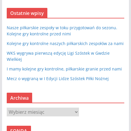
Ostatnie wpisy
Nasze piłkarskie zespoły w toku przygotowań do sezonu.
Kolejne gry kontrolne przed nimi
Kolejne gry kontrolne naszych piłkarskich zespołów za nami
WKS wygrywa pierwszą edycję Ligi Szóstek w Gwdzie
Wielkiej
I mamy kolejne gry kontrolne, piłkarskie granie przed nami
Mecz o wygraną w I Edycji Lidze Szóstek Piłki Nożnej
Archiwa
A
r
c
SONDA