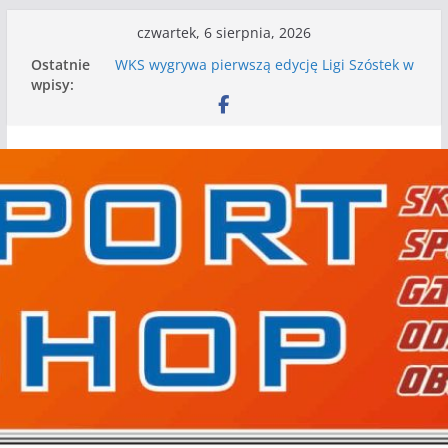
Przejdź
czwartek, 6 sierpnia, 2026
do
Ostatnie
WKS wygrywa pierwszą edycję Ligi Szóstek w
treści
wpisy:
Gwdzie Wielkiej
I mamy kolejne gry kontrolne, piłkarskie
granie przed nami
Mecz o wygraną w I Edycji Lidze Szóstek Piłki
Nożnej
Nasze piłkarskie zespoły w toku przygotowań
do sezonu. Kolejne gry kontrolne przed nimi
Kolejne gry kontrolne naszych piłkarskich
zespołów za nami