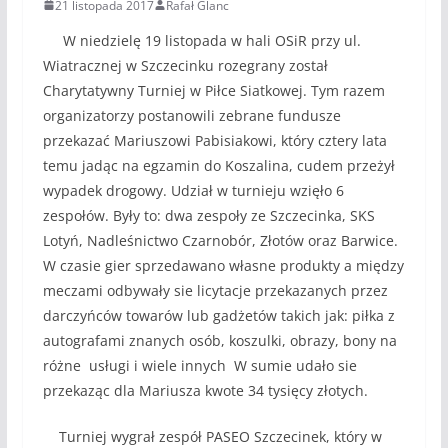
21 listopada 2017
Rafał Glanc
W niedzielę 19 listopada w hali OSiR przy ul.
Wiatracznej w Szczecinku rozegrany został
Charytatywny Turniej w Piłce Siatkowej. Tym razem
organizatorzy postanowili zebrane fundusze
przekazać Mariuszowi Pabisiakowi,
który cztery lata
temu jadąc na egzamin do Koszalina, cudem przeżył
wypadek drogowy. Udział w turnieju wzięło 6
zespołów. Były to: dwa zespoły ze Szczecinka, SKS
Lotyń, Nadleśnictwo Czarnobór, Złotów oraz Barwice.
W czasie gier sprzedawano własne produkty a między
meczami odbywały sie licytacje przekazanych przez
darczyńców towarów lub gadżetów takich jak: piłka z
autografami znanych osób, koszulki, obrazy, bony na
różne usługi i wiele innych W sumie udało sie
przekaząc dla Mariusza kwote 34 tysięcy złotych.
Turniej wygrał zespół PASEO Szczecinek, który w