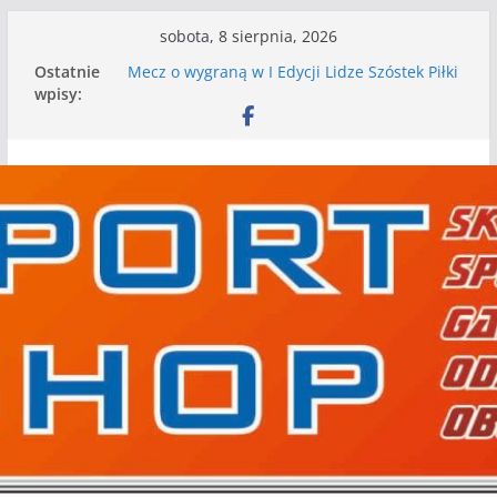
Przejdź
sobota, 8 sierpnia, 2026
do
Ostatnie
Mecz o wygraną w I Edycji Lidze Szóstek Piłki
treści
wpisy:
Nożnej
Nasze piłkarskie zespoły w toku przygotowań
do sezonu. Kolejne gry kontrolne przed nimi
Kolejne gry kontrolne naszych piłkarskich
zespołów za nami
WKS wygrywa pierwszą edycję Ligi Szóstek w
Gwdzie Wielkiej
I mamy kolejne gry kontrolne, piłkarskie
granie przed nami