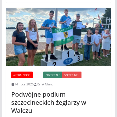
AKTUALNOŚCI
INNE
POZOSTAŁE
SZCZECINEK
14 lipca 2026
Rafał Glanc
Podwójne podium
szczecineckich żeglarzy w
Wałczu