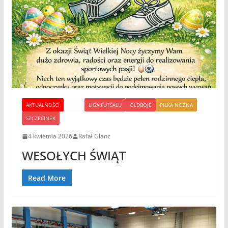
AKTUALNOŚCI
INNE
LIGA FUTSALU
OLDBOJE
PIŁKA NOŻNA
SZCZECINEK
4 kwietnia 2026
Rafał Glanc
WESOŁYCH ŚWIĄT
Read More