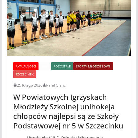
AKTUALNOŚCI
INNE
POZOSTAŁE
SPORTY MŁODZIEŻOWE
SZCZECINEK
25 lutego 2026
Rafał Glanc
W Powiatowych Igrzyskach
Młodzieży Szkolnej unihokeja
chłopców najlepsi są ze Szkoły
Podstawowej nr 5 w Szczecinku
Uczniowie VIII D Oddział Mistrzostwa