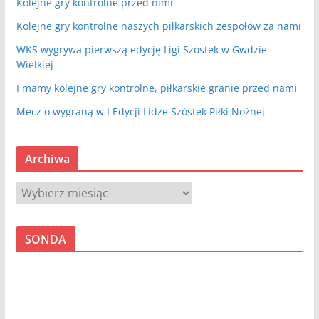
Kolejne gry kontrolne przed nimi
Kolejne gry kontrolne naszych piłkarskich zespołów za nami
WKS wygrywa pierwszą edycję Ligi Szóstek w Gwdzie
Wielkiej
I mamy kolejne gry kontrolne, piłkarskie granie przed nami
Mecz o wygraną w I Edycji Lidze Szóstek Piłki Nożnej
Archiwa
A
r
c
SONDA
h
i
w
a