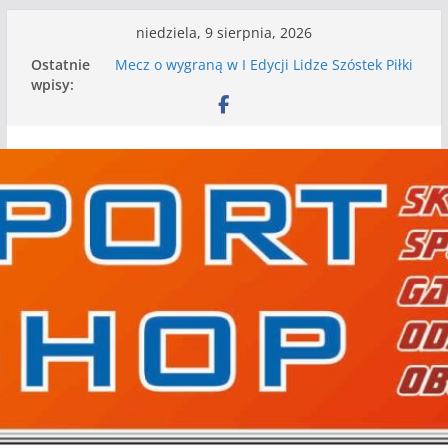
Przejdź
niedziela, 9 sierpnia, 2026
I mamy kolejne gry kontrolne, piłkarskie
do
Ostatnie
granie przed nami
treści
wpisy:
Mecz o wygraną w I Edycji Lidze Szóstek Piłki
Nożnej
Nasze piłkarskie zespoły w toku przygotowań
do sezonu. Kolejne gry kontrolne przed nimi
Kolejne gry kontrolne naszych piłkarskich
zespołów za nami
WKS wygrywa pierwszą edycję Ligi Szóstek w
Gwdzie Wielkiej