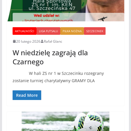
AKTUALNOŚCI
LIGA FUTSALU
PIŁKA NOŻNA
SZCZECINEK
20 lutego 2026
Rafał Glanc
W niedzielę zagrają dla
Czarnego
W hali ZS nr 1 w Szczecinku rozegrany
zostanie turniej charytatywny GRAMY DLA
Read More