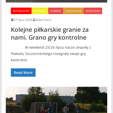
AKTUALNOŚCI
MŁODZIEŻ
OLDBOJE
PIŁKA NOŻNA
SZCZECINEK
27 lipca 2026
Rafał Glanc
Kolejne piłkarskie granie za
nami. Grano gry kontrolne
W weekend 25/26 lipca nasze zespoły z
Powiatu Szczecineckiego rozegrały swoje gry
kontrolne
Read More